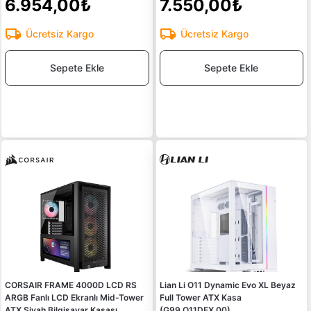
6.954,00₺
7.550,00₺
Ücretsiz Kargo
Ücretsiz Kargo
Sepete Ekle
Sepete Ekle
CORSAIR FRAME 4000D LCD RS
Lian Li O11 Dynamic Evo XL Beyaz
ARGB Fanlı LCD Ekranlı Mid-Tower
Full Tower ATX Kasa
ATX Siyah Bilgisayar Kasası
(G99.O11DEX.00)