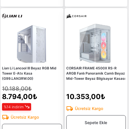
Lian Li Lancool III Beyaz RGB Mid
CORSAIR FRAME 4500X RS-R
Tower E-Atx Kasa
ARGB Fanlı Panoramik Camlı Beyaz
(G99.LAN3RW.00)
Mid-Tower Beyaz Bilgisayar Kasası
10.188,00₺
8.794,00₺
10.353,00₺
%14 indirim
Ücretsiz Kargo
Ücretsiz Kargo
Sepete Ekle