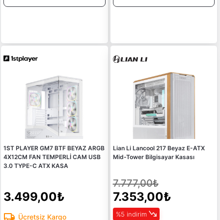
1ST PLAYER GM7 BTF BEYAZ ARGB
Lian Li Lancool 217 Beyaz E-ATX
4X12CM FAN TEMPERLİ CAM USB
Mid-Tower Bilgisayar Kasası
3.0 TYPE-C ATX KASA
7.777,00₺
3.499,00₺
7.353,00₺
%5 indirim
Ücretsiz Kargo