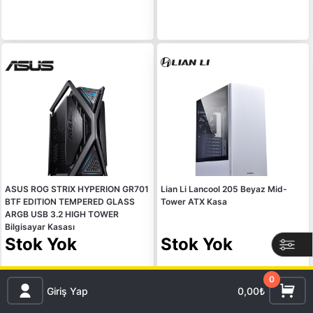
ASUS ROG STRIX HYPERION GR701
Lian Li Lancool 205 Beyaz Mid-
BTF EDITION TEMPERED GLASS
Tower ATX Kasa
ARGB USB 3.2 HIGH TOWER
Bilgisayar Kasası
Stok Yok
Stok Yok
Ücretsiz Kargo
Ücretsiz Kargo
0
Giriş Yap
0,00₺
Gelince Haber ver
Gelince Haber ver