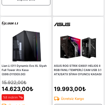
Lian Li O11 Dynamic Evo XL Siyah
ASUS ROG STRIX GX601 HELIOS II
Full Tower Atx Kasa
RGB FANLI TEMPERLİ CAM USB 3.1
(G99.O11DEX.00)
ATX/EATX SİYAH OYUNCU KASASI
15.922,00₺
14.623,00₺
19.993,00₺
%8 indirim
Ücretsiz Kargo