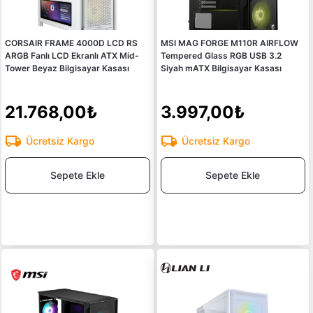
CORSAIR FRAME 4000D LCD RS
MSI MAG FORGE M110R AIRFLOW
ARGB Fanlı LCD Ekranlı ATX Mid-
Tempered Glass RGB USB 3.2
Tower Beyaz Bilgisayar Kasası
Siyah mATX Bilgisayar Kasası
21.768,00₺
3.997,00₺
Ücretsiz Kargo
Ücretsiz Kargo
Sepete Ekle
Sepete Ekle