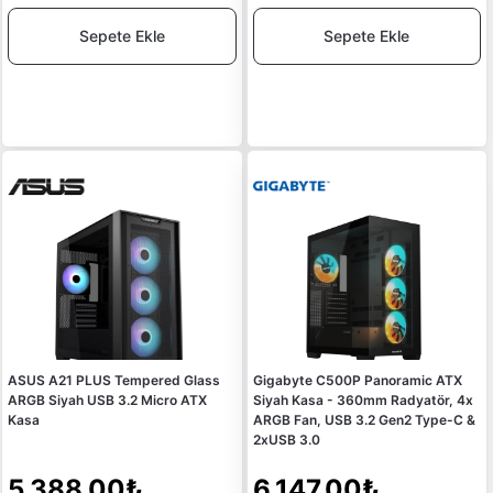
Sepete Ekle
Sepete Ekle
ASUS A21 PLUS Tempered Glass
Gigabyte C500P Panoramic ATX
ARGB Siyah USB 3.2 Micro ATX
Siyah Kasa - 360mm Radyatör, 4x
Kasa
ARGB Fan, USB 3.2 Gen2 Type-C &
2xUSB 3.0
5.388,00₺
6.147,00₺