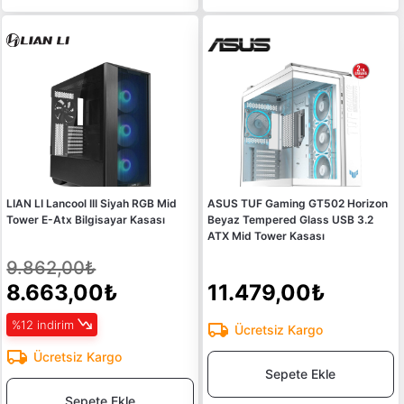
LIAN LI Lancool III Siyah RGB Mid
ASUS TUF Gaming GT502 Horizon
Tower E-Atx Bilgisayar Kasası
Beyaz Tempered Glass USB 3.2
ATX Mid Tower Kasası
9.862,00₺
8.663,00₺
11.479,00₺
%12 indirim
Ücretsiz Kargo
Ücretsiz Kargo
Sepete Ekle
Sepete Ekle