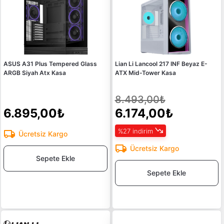
ASUS A31 Plus Tempered Glass
Lian Li Lancool 217 INF Beyaz E-
ARGB Siyah Atx Kasa
ATX Mid-Tower Kasa
8.493,00₺
6.895,00₺
6.174,00₺
%27 indirim
Ücretsiz Kargo
Ücretsiz Kargo
Sepete Ekle
Sepete Ekle