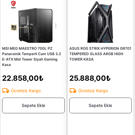
MSI MEG MAESTRO 700L PZ
ASUS ROG STRIX HYPERION GR701
Panaromik Temperli Cam USB 3.2
TEMPERED GLASS ARGB HIGH
E-ATX Mid Tower Siyah Gaming
TOWER KASA
Kasa
22.858,00₺
25.888,00₺
Ücretsiz Kargo
Ücretsiz Kargo
Sepete Ekle
Sepete Ekle