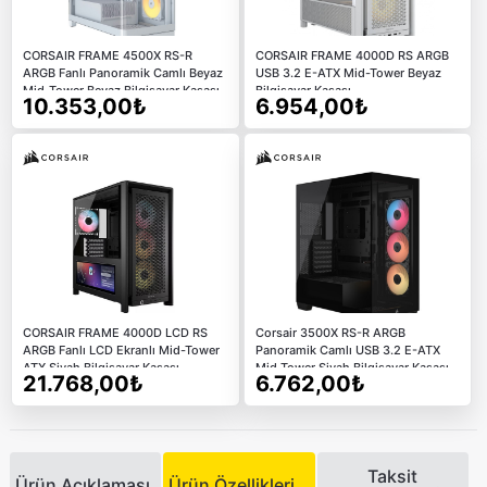
CORSAIR FRAME 4500X RS-R
CORSAIR FRAME 4000D RS ARGB
ARGB Fanlı Panoramik Camlı Beyaz
USB 3.2 E-ATX Mid-Tower Beyaz
Mid-Tower Beyaz Bilgisayar Kasası
Bilgisayar Kasası
10.353,00₺
6.954,00₺
CORSAIR FRAME 4000D LCD RS
Corsair 3500X RS-R ARGB
ARGB Fanlı LCD Ekranlı Mid-Tower
Panoramik Camlı USB 3.2 E-ATX
ATX Siyah Bilgisayar Kasası
Mid Tower Siyah Bilgisayar Kasası
21.768,00₺
6.762,00₺
Taksit
Ürün Açıklaması
Ürün Özellikleri