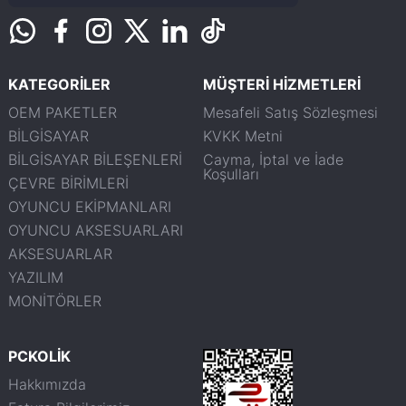
KATEGORİLER
MÜŞTERİ HİZMETLERİ
OEM PAKETLER
Mesafeli Satış Sözleşmesi
BİLGİSAYAR
KVKK Metni
BİLGİSAYAR BİLEŞENLERİ
Cayma, İptal ve İade
Koşulları
ÇEVRE BİRİMLERİ
OYUNCU EKİPMANLARI
OYUNCU AKSESUARLARI
AKSESUARLAR
YAZILIM
MONİTÖRLER
PCKOLİK
Hakkımızda