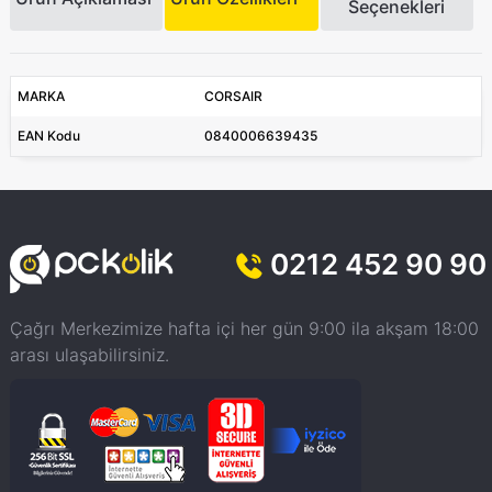
Seçenekleri
MARKA
CORSAIR
EAN Kodu
0840006639435
0212 452 90 90
Çağrı Merkezimize hafta içi her gün 9:00 ila akşam 18:00
arası ulaşabilirsiniz.