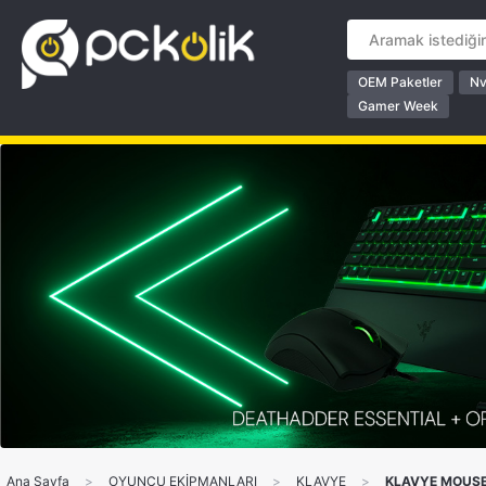
OEM Paketler
Nv
Gamer Week
Ana Sayfa
>
OYUNCU EKİPMANLARI
>
KLAVYE
>
KLAVYE MOUSE