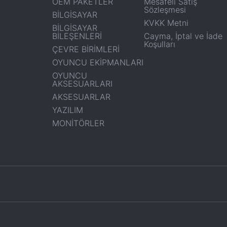
OEM PAKETLER
Mesafeli Satış
Sözleşmesi
BİLGİSAYAR
KVKK Metni
BİLGİSAYAR
BİLEŞENLERİ
Cayma, İptal ve İade
Koşulları
ÇEVRE BİRİMLERİ
OYUNCU EKİPMANLARI
OYUNCU
AKSESUARLARI
AKSESUARLAR
YAZILIM
MONİTÖRLER