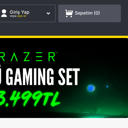
Giriş Yap
Sepetim (
0
)
veya
üye ol