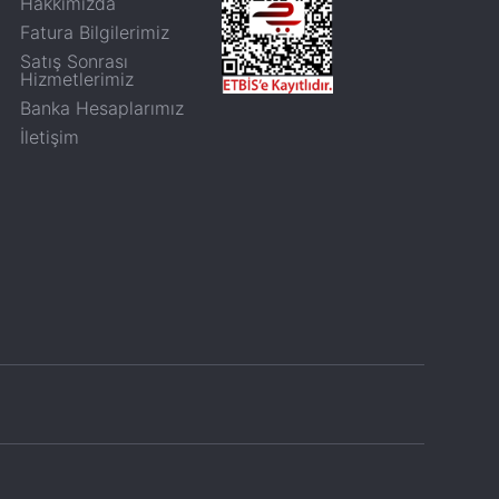
Hakkımızda
Fatura Bilgilerimiz
Satış Sonrası
Hizmetlerimiz
Banka Hesaplarımız
İletişim