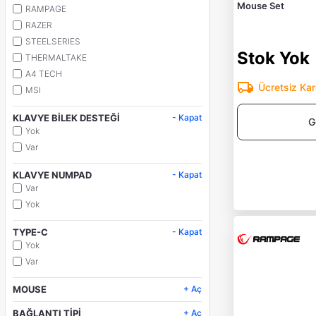
Mouse Set
RAMPAGE
RAZER
STEELSERIES
Stok Yok
THERMALTAKE
A4 TECH
Ücretsiz Ka
MSI
KLAVYE BİLEK DESTEĞİ
- Kapat
G
Yok
Var
KLAVYE NUMPAD
- Kapat
Var
Yok
TYPE-C
- Kapat
Yok
Var
MOUSE
+ Aç
Var
BAĞLANTI TİPİ
+ Aç