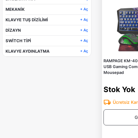
Kablosuz
MEKANİK
+ Aç
Kablolu
Hayır
KLAVYE TUŞ DİZİLİMİ
+ Aç
Evet
Türkçe Q
DİZAYN
+ Aç
Standart
SWİTCH TİPİ
+ Aç
Mini
Yok
Gaming
KLAVYE AYDINLATMA
+ Aç
-
Yok
Membrane
RAMPAGE KM-404 
Rainbow
USB Gaming Combo
Mecha-Membrane
RGB
Mousepad
Stok Yok
Ücretsiz Ka
G