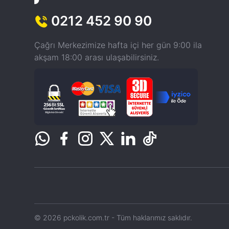
0212 452 90 90
Çağrı Merkezimize hafta içi her gün 9:00 ila
akşam 18:00 arası ulaşabilirsiniz.
© 2026 pckolik.com.tr - Tüm haklarımız saklıdır.