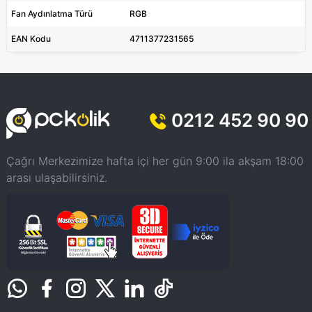
Fan Aydınlatma Türü
RGB
EAN Kodu
4711377231565
0212 452 90 90
Çağrı Merkezimize hafta içi her gün 9:00 ila akşam 18:00
arası ulaşabilirsiniz.