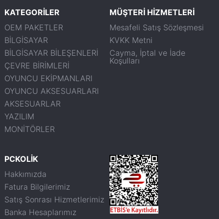
KATEGORİLER
MÜŞTERİ HİZMETLERİ
OEM PAKETLER
Mesafeli Satış Sözleşmesi
BİLGİSAYAR
KVKK Metni
BİLGİSAYAR BİLEŞENLERİ
Cayma, İptal ve İade
Koşulları
ÇEVRE BİRİMLERİ
OYUNCU EKİPMANLARI
OYUNCU AKSESUARLARI
AKSESUARLAR
YAZILIM
MONİTÖRLER
PCKOLİK
Hakkımızda
Fatura Bilgilerimiz
Satış Sonrası Hizmetlerimiz
Banka Hesaplarımız