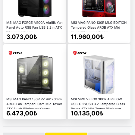
MSI MAG FORGE M100A Akrilik Yan
MSI MAG PANO 130R MLG EDITION
Panel Auto RGB Fan USB 3.2 mATX
Tempered Glass ARGB ATX Mid
Bilgisayar Kasası
Tower Bilgisayar Kasası
3.073,00₺
11.960,00₺
MSI MAG PANO 130R PZ 4x120mm
MSI MPG VELOX 300R AIRFLOW
ARGB Fan Temperli Cam Mid Tower
USB-C 2xUSB 3.2 Tempered Glass
ATX Siyah Bilgisayar Kasası
Beyaz ATX Mid Tower Bilgisayar
6.473,00₺
10.135,00₺
Kasası