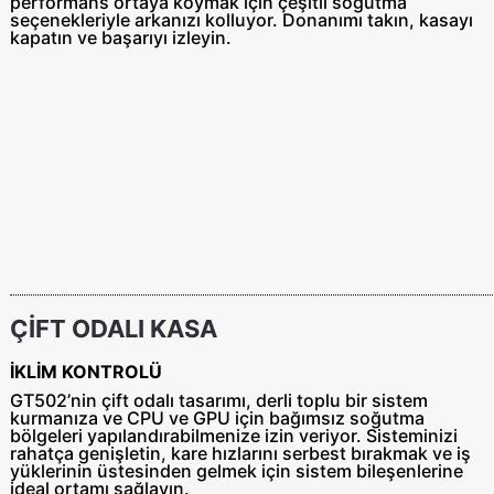
performans ortaya koymak için çeşitli soğutma
seçenekleriyle arkanızı kolluyor. Donanımı takın, kasayı
kapatın ve başarıyı izleyin.
ÇİFT ODALI KASA
İKLİM KONTROLÜ
GT502’nin çift odalı tasarımı, derli toplu bir sistem
kurmanıza ve CPU ve GPU için bağımsız soğutma
bölgeleri yapılandırabilmenize izin veriyor. Sisteminizi
rahatça genişletin, kare hızlarını serbest bırakmak ve iş
yüklerinin üstesinden gelmek için sistem bileşenlerine
ideal ortamı sağlayın.