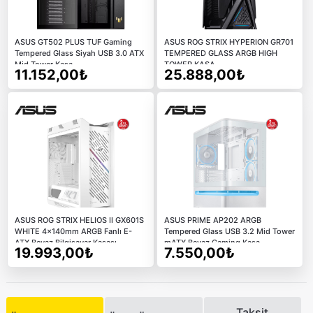
ASUS GT502 PLUS TUF Gaming
ASUS ROG STRIX HYPERION GR701
Tempered Glass Siyah USB 3.0 ATX
TEMPERED GLASS ARGB HIGH
Mid Tower Kasa
TOWER KASA
11.152,00₺
25.888,00₺
ASUS ROG STRIX HELIOS II GX601S
ASUS PRIME AP202 ARGB
WHITE 4x140mm ARGB Fanlı E-
Tempered Glass USB 3.2 Mid Tower
ATX Beyaz Bilgisayar Kasası
mATX Beyaz Gaming Kasa
19.993,00₺
7.550,00₺
Taksit