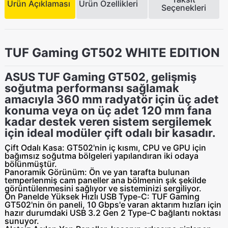
Ürün Açıklaması
Ürün Özellikleri
Seçenekleri
TUF Gaming GT502 WHITE EDITION
ASUS TUF Gaming GT502, gelişmiş
soğutma performansı sağlamak
amacıyla 360 mm radyatör için üç adet
konuma veya on üç adet 120 mm fana
kadar destek veren sistem sergilemek
için ideal modüler çift odalı bir kasadır.
Çift Odalı Kasa:
GT502'nin iç kısmı, CPU ve GPU için
bağımsız soğutma bölgeleri yapılandıran iki odaya
bölünmüştür.
Panoramik Görünüm:
Ön ve yan tarafta bulunan
temperlenmiş cam paneller ana bölmenin şık şekilde
görüntülenmesini sağlıyor ve sisteminizi sergiliyor.
Ön Panelde Yüksek Hızlı USB Type-C:
TUF Gaming
GT502'nin ön paneli, 10 Gbps'e varan aktarım hızları için
hazır durumdaki USB 3.2 Gen 2 Type-C bağlantı noktası
sunuyor.