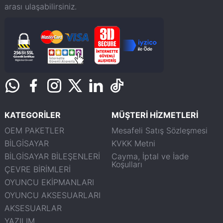
arası ulaşabilirsiniz.
KATEGORİLER
MÜŞTERİ HİZMETLERİ
OEM PAKETLER
Mesafeli Satış Sözleşmesi
BİLGİSAYAR
KVKK Metni
BİLGİSAYAR BİLEŞENLERİ
Cayma, İptal ve İade
Koşulları
ÇEVRE BİRİMLERİ
OYUNCU EKİPMANLARI
OYUNCU AKSESUARLARI
AKSESUARLAR
YAZILIM