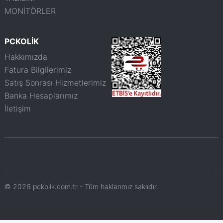
MONİTÖRLER
PCKOLİK
Hakkımızda
Fatura Bilgilerimiz
Satış Sonrası Hizmetlerimiz
Banka Hesaplarımız
İletişim
© 2026 pckolik.com.tr - Tüm haklarımız saklıdır.