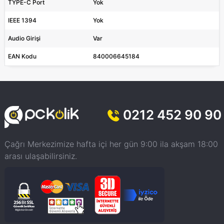
TYPE-C Port
Yok
IEEE 1394
Yok
Audio Girişi
Var
EAN Kodu
840006645184
0212 452 90 90
Çağrı Merkezimize hafta içi her gün 9:00 ila akşam 18:00
arası ulaşabilirsiniz.