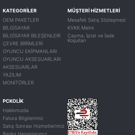
KATEGORİLER
MÜŞTERİ HİZMETLERİ
OEM PAKETLER
Mesafeli Satış Sözleşmesi
BİLGİSAYAR
KVKK Metni
BİLGİSAYAR BİLEŞENLERİ
Cayma, İptal ve İade
Koşulları
ÇEVRE BİRİMLERİ
OYUNCU EKİPMANLARI
OYUNCU AKSESUARLARI
AKSESUARLAR
YAZILIM
MONİTÖRLER
PCKOLİK
Hakkımızda
Fatura Bilgilerimiz
Satış Sonrası Hizmetlerimiz
Banka Hesaplarımız