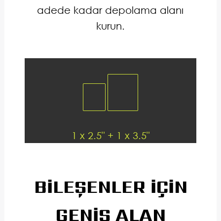
adede kadar depolama alanı
kurun.
1 x 2.5" + 1 x 3.5"
BİLEŞENLER İÇİN
GENİŞ ALAN