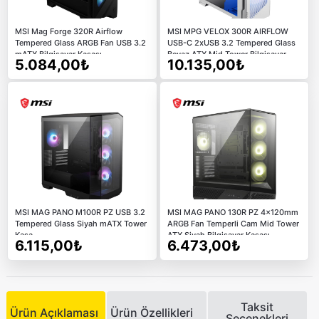
MSI Mag Forge 320R Airflow
MSI MPG VELOX 300R AIRFLOW
Tempered Glass ARGB Fan USB 3.2
USB-C 2xUSB 3.2 Tempered Glass
mATX Bilgisayar Kasası
Beyaz ATX Mid Tower Bilgisayar
5.084,00₺
10.135,00₺
Kasası
MSI MAG PANO M100R PZ USB 3.2
MSI MAG PANO 130R PZ 4x120mm
Tempered Glass Siyah mATX Tower
ARGB Fan Temperli Cam Mid Tower
Kasa
ATX Siyah Bilgisayar Kasası
6.115,00₺
6.473,00₺
Taksit
Ürün Açıklaması
Ürün Özellikleri
Seçenekleri