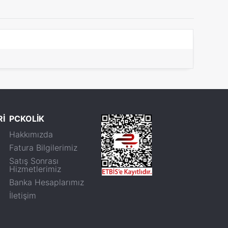
Rİ
PCKOLİK
Hakkımızda
Fatura Bilgilerimiz
Satış Sonrası
Hizmetlerimiz
Banka Hesaplarımız
İletişim