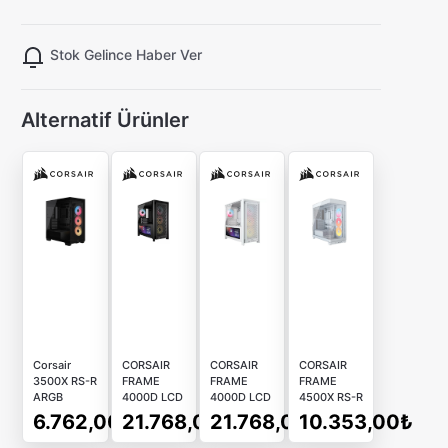
Stok Gelince Haber Ver
Alternatif Ürünler
Corsair
CORSAIR
CORSAIR
CORSAIR
3500X RS-R
FRAME
FRAME
FRAME
ARGB
4000D LCD
4000D LCD
4500X RS-R
Panoramik
RS ARGB
RS ARGB
ARGB Fanlı
6.762,00₺
21.768,00₺
21.768,00₺
10.353,00₺
Camlı USB
Fanlı LCD
Fanlı LCD
Panoramik
3.2 E-ATX
Ekranlı Mid-
Ekranlı ATX
Camlı Beyaz