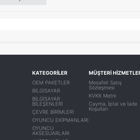
KATEGORİLER
MÜŞTERİ HİZMETLE
OEM PAKETLER
Mesafeli Satış
Sözleşmesi
BİLGİSAYAR
KVKK Metni
BİLGİSAYAR
BİLEŞENLERİ
Cayma, İptal ve İade
Koşulları
ÇEVRE BİRİMLERİ
OYUNCU EKİPMANLARI
OYUNCU
AKSESUARLARI