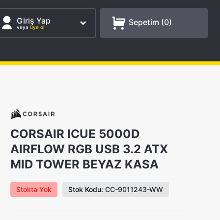
Giriş Yap
Sepetim (
0
)
veya
üye ol
CORSAIR ICUE 5000D
AIRFLOW RGB USB 3.2 ATX
MID TOWER BEYAZ KASA
Stokta Yok
Stok Kodu:
CC-9011243-WW