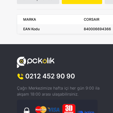
MARKA
CORSAIR
EAN Kodu
840006694366
0212 452 90 90
Çağrı Merkezimize hafta içi her gün 9:00 ila
akşam 18:00 arası ulaşabilirsiniz.