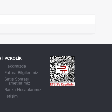
Rİ
PCKOLİK
Hakkımızda
Fatura Bilgilerimiz
Satış Sonrası
Hizmetlerimiz
Banka Hesaplarımız
İletişim