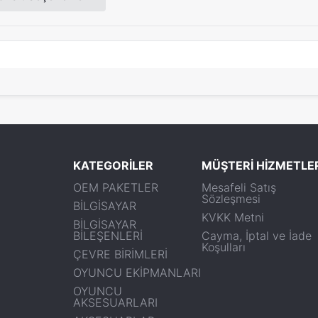
KATEGORİLER
MÜŞTERİ HİZMETLE
OEM PAKETLER
Mesafeli Satış
Sözleşmesi
BİLGİSAYAR
KVKK Metni
BİLGİSAYAR
BİLEŞENLERİ
Cayma, İptal ve İade
Koşulları
ÇEVRE BİRİMLERİ
OYUNCU EKİPMANLARI
OYUNCU
AKSESUARLARI