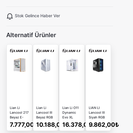
Stok Gelince Haber Ver
Alternatif Ürünler
Lian Li
Lian Li
Lian Li O11
LIAN LI
Lancool 217
Lancool III
Dynamic
Lancool III
Beyaz E-
Beyaz RGB
Evo XL
Siyah RGB
ATX Mid-
Mid Tower
Beyaz Full
Mid Tower
7.777,00₺
10.188,00₺
16.378,00₺
9.862,00₺
Tower
E-Atx Kasa
Tower ATX
E-Atx
Bilgisayar
(G99.LAN3RW.00)
Kasa
Bilgisayar