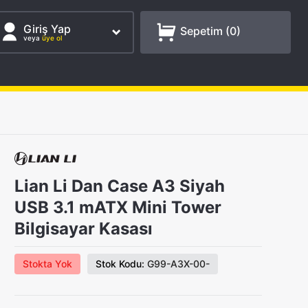
Giriş Yap
Sepetim (
0
)
veya
üye ol
Lian Li Dan Case A3 Siyah
USB 3.1 mATX Mini Tower
Bilgisayar Kasası
Stokta Yok
Stok Kodu:
G99-A3X-00-