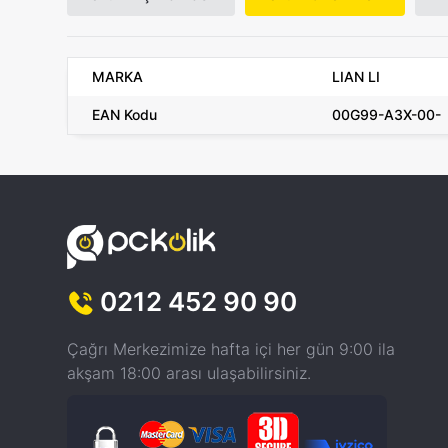
MARKA
LIAN LI
EAN Kodu
00G99-A3X-00-
0212 452 90 90
Çağrı Merkezimize hafta içi her gün 9:00 ila
akşam 18:00 arası ulaşabilirsiniz.