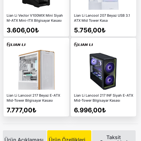
Lian Li Vector V100MIX Mini Siyah
Lian Li Lancool 207 Beyaz USB 3.1
M-ATX Mini-ITX Bilgisayar Kasası
ATX Mid Tower Kasa
3.606,00₺
5.756,00₺
Lian Li Lancool 217 Beyaz E-ATX
Lian Li Lancool 217 INF Siyah E-ATX
Mid-Tower Bilgisayar Kasası
Mid-Tower Bilgisayar Kasası
7.777,00₺
6.996,00₺
Taksit
Ürün Açıklaması
Ürün Özellikleri