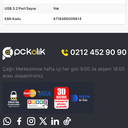
USB 3.2 Port Sayısı
Yok
EAN Kodu
4718466009814
0212 452 90 90
Çağrı Merkezimize hafta içi her gün 9:00 ila akşam 18:00
arası ulaşabilirsiniz.