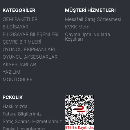
KATEGORİLER
MÜŞTERİ HİZMETLERİ
OEM PAKETLER
Mesafeli Satış Sözleşmesi
BİLGİSAYAR
KVKK Metni
BİLGİSAYAR BİLEŞENLERİ
Cayma, İptal ve İade
Koşulları
ÇEVRE BİRİMLERİ
OYUNCU EKİPMANLARI
OYUNCU AKSESUARLARI
AKSESUARLAR
YAZILIM
MONİTÖRLER
PCKOLİK
Hakkımızda
Fatura Bilgilerimiz
Satış Sonrası Hizmetlerimiz
Banka Hesaplarımız