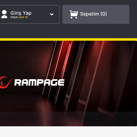
Giriş Yap
Sepetim (
0
)
veya
üye ol