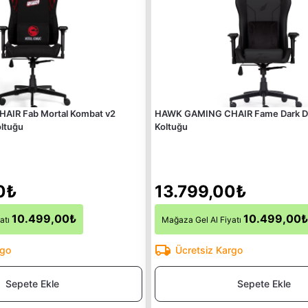
IR Fab Mortal Kombat v2
HAWK GAMING CHAIR Fame Dark D
ltuğu
Koltuğu
0₺
13.799,00₺
10.499,00₺
10.499,00₺
atı
Mağaza Gel Al Fiyatı
rgo
Ücretsiz Kargo
Sepete Ekle
Sepete Ekle