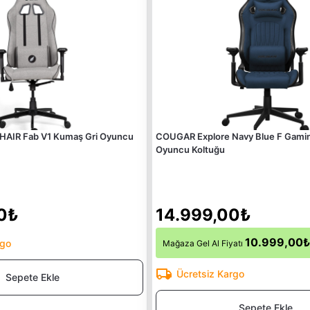
IR Fab V1 Kumaş Gri Oyuncu
COUGAR Explore Navy Blue F Gamin
Oyuncu Koltuğu
0₺
14.999,00₺
10.999,00₺
rgo
Mağaza Gel Al Fiyatı
Ücretsiz Kargo
Sepete Ekle
Sepete Ekle