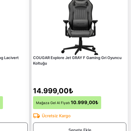
g Lacivert
COUGAR Explore Jet GRAY F Gaming Gri Oyuncu
Koltuğu
14.999,00₺
10.999,00₺
Mağaza Gel Al Fiyatı
Ücretsiz Kargo
Sepete Ekle