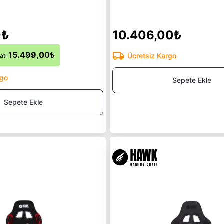
0₺
10.406,00₺
15.499,00₺
Ücretsiz Kargo
atı
rgo
Sepete Ekle
Sepete Ekle