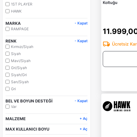
Koltuğu
1ST PLAYER
HAWK
MARKA
- Kapat
RAMPAGE
11.999,0
RENK
- Kapat
Ücretsiz Ka
Kırmızı/Siyah
Siyah
Mavi/Siyah
Gri/Siyah
Siyah/Gri
Sarı/Siyah
Gri
BEL VE BOYUN DESTEĞİ
- Kapat
Var
MALZEME
+ Aç
Suni Deri
MAX KULLANICI BOYU
+ Aç
Kumaş
195 cm