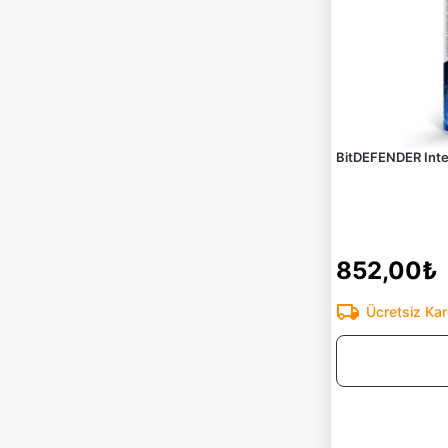
BitDEFENDER Intern
852,00₺
Ücretsiz Ka