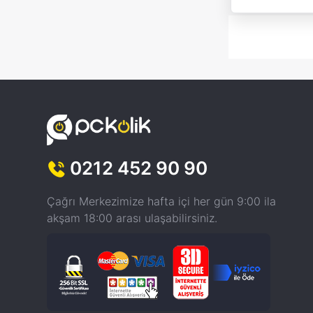
0212 452 90 90
Çağrı Merkezimize hafta içi her gün 9:00 ila
akşam 18:00 arası ulaşabilirsiniz.