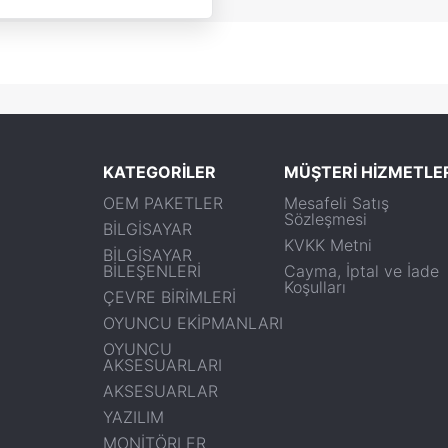
KATEGORİLER
MÜŞTERİ HİZMETLE
OEM PAKETLER
Mesafeli Satış
Sözleşmesi
BİLGİSAYAR
KVKK Metni
BİLGİSAYAR
BİLEŞENLERİ
Cayma, İptal ve İade
Koşulları
ÇEVRE BİRİMLERİ
OYUNCU EKİPMANLARI
OYUNCU
AKSESUARLARI
AKSESUARLAR
YAZILIM
MONİTÖRLER