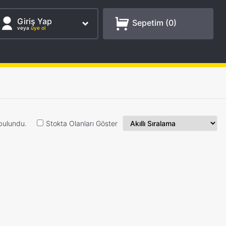
Giriş Yap
Sepetim (
0
)
veya
üye ol
bulundu.
Stokta Olanları Göster