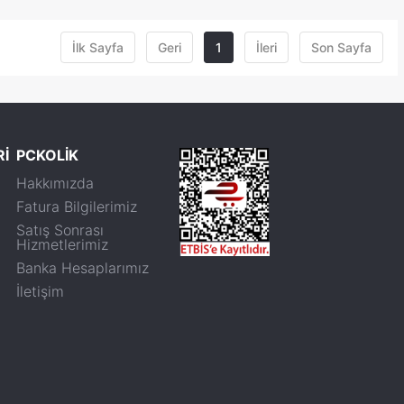
İlk Sayfa
Geri
1
İleri
Son Sayfa
Rİ
PCKOLİK
Hakkımızda
Fatura Bilgilerimiz
Satış Sonrası
Hizmetlerimiz
Banka Hesaplarımız
İletişim