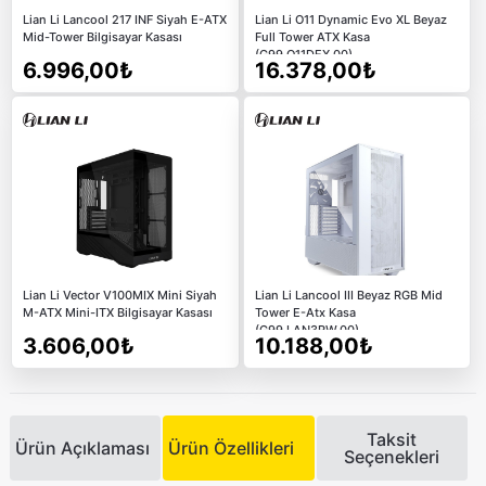
Lian Li Lancool 217 INF Siyah E-ATX
Lian Li O11 Dynamic Evo XL Beyaz
Mid-Tower Bilgisayar Kasası
Full Tower ATX Kasa
(G99.O11DEX.00)
6.996,00₺
16.378,00₺
Lian Li Vector V100MIX Mini Siyah
Lian Li Lancool III Beyaz RGB Mid
M-ATX Mini-ITX Bilgisayar Kasası
Tower E-Atx Kasa
(G99.LAN3RW.00)
3.606,00₺
10.188,00₺
Taksit
Ürün Açıklaması
Ürün Özellikleri
Seçenekleri