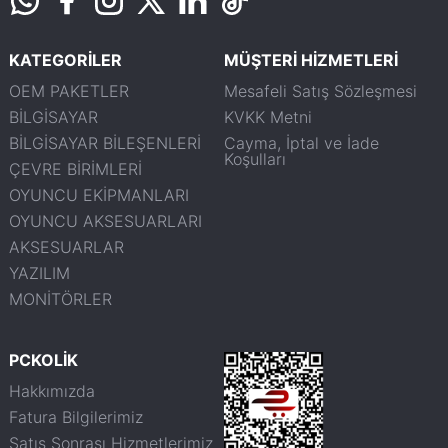
KATEGORİLER
MÜŞTERİ HİZMETLERİ
OEM PAKETLER
Mesafeli Satış Sözleşmesi
BİLGİSAYAR
KVKK Metni
BİLGİSAYAR BİLEŞENLERİ
Cayma, İptal ve İade
Koşulları
ÇEVRE BİRİMLERİ
OYUNCU EKİPMANLARI
OYUNCU AKSESUARLARI
AKSESUARLAR
YAZILIM
MONİTÖRLER
PCKOLİK
Hakkımızda
Fatura Bilgilerimiz
Satış Sonrası Hizmetlerimiz