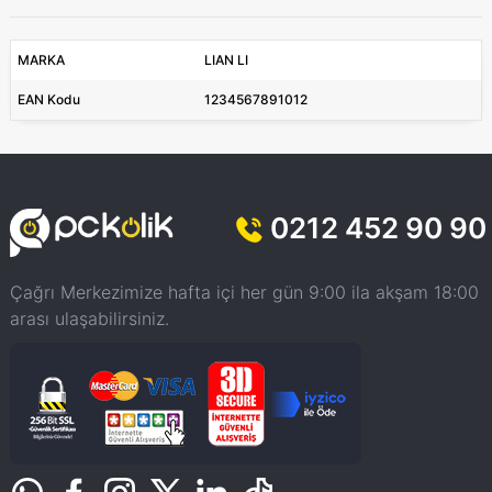
MARKA
LIAN LI
EAN Kodu
1234567891012
0212 452 90 90
Çağrı Merkezimize hafta içi her gün 9:00 ila akşam 18:00
arası ulaşabilirsiniz.