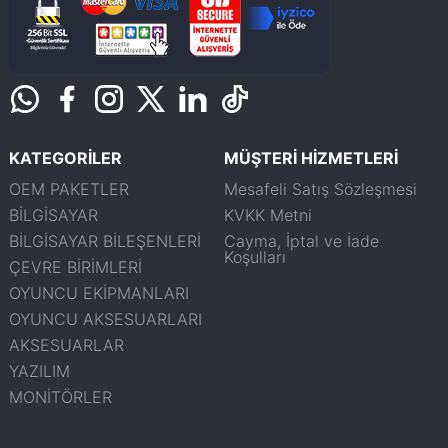
KATEGORİLER
MÜŞTERİ HİZMETLERİ
OEM PAKETLER
Mesafeli Satış Sözleşmesi
BİLGİSAYAR
KVKK Metni
BİLGİSAYAR BİLEŞENLERİ
Cayma, İptal ve İade
Koşulları
ÇEVRE BİRİMLERİ
OYUNCU EKİPMANLARI
OYUNCU AKSESUARLARI
AKSESUARLAR
YAZILIM
MONİTÖRLER