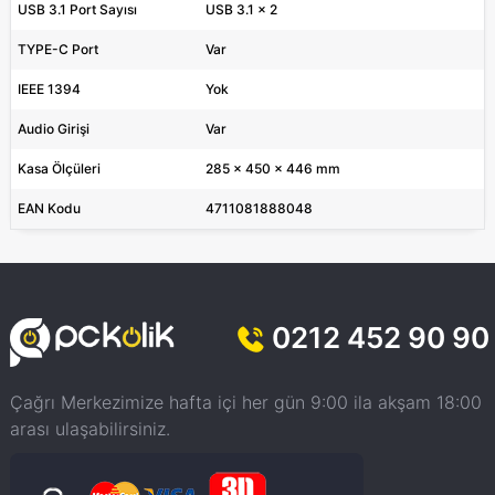
USB 3.1 Port Sayısı
USB 3.1 x 2
TYPE-C Port
Var
IEEE 1394
Yok
Audio Girişi
Var
Kasa Ölçüleri
285 x 450 x 446 mm
EAN Kodu
4711081888048
0212 452 90 90
Çağrı Merkezimize hafta içi her gün 9:00 ila akşam 18:00
arası ulaşabilirsiniz.