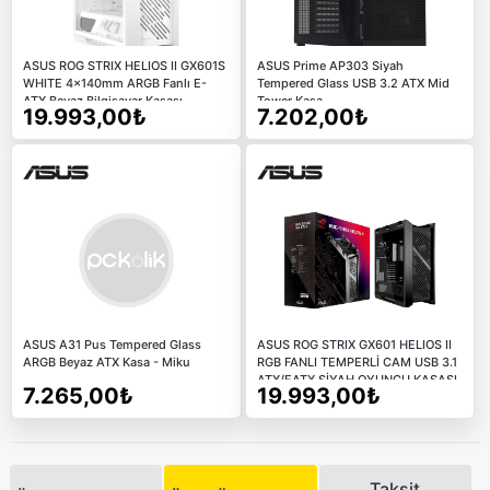
ASUS ROG STRIX HELIOS II GX601S
ASUS Prime AP303 Siyah
WHITE 4x140mm ARGB Fanlı E-
Tempered Glass USB 3.2 ATX Mid
ATX Beyaz Bilgisayar Kasası
Tower Kasa
19.993,00₺
7.202,00₺
ASUS A31 Pus Tempered Glass
ASUS ROG STRIX GX601 HELIOS II
ARGB Beyaz ATX Kasa - Miku
RGB FANLI TEMPERLİ CAM USB 3.1
ATX/EATX SİYAH OYUNCU KASASI
7.265,00₺
19.993,00₺
Taksit