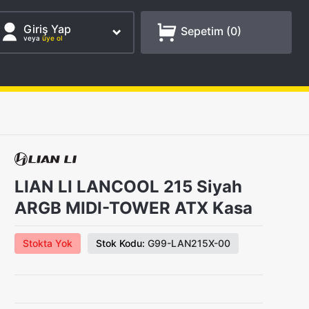
Giriş Yap
Sepetim (
0
)
veya
üye ol
LIAN LI LANCOOL 215 Siyah
ARGB MIDI-TOWER ATX Kasa
Stokta Yok
Stok Kodu:
G99-LAN215X-00