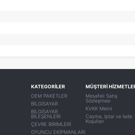
KATEGORİLER
MÜŞTERİ HİZMETLE
OEM PAKETLER
Mesafeli Satış
Sözleşmesi
BİLGİSAYAR
KVKK Metni
BİLGİSAYAR
BİLEŞENLERİ
Cayma, İptal ve İade
Koşulları
ÇEVRE BİRİMLERİ
OYUNCU EKİPMANLARI