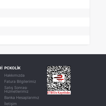
Rİ
PCKOLİK
Hakkımızda
Fatura Bilgilerimiz
Satış Sonrası
Hizmetlerimiz
Banka Hesaplarımız
İletişim