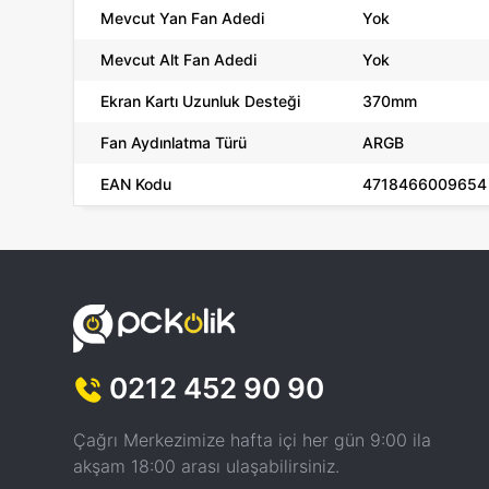
Mevcut Yan Fan Adedi
Yok
Mevcut Alt Fan Adedi
Yok
Ekran Kartı Uzunluk Desteği
370mm
Fan Aydınlatma Türü
ARGB
EAN Kodu
4718466009654
0212 452 90 90
Çağrı Merkezimize hafta içi her gün 9:00 ila
akşam 18:00 arası ulaşabilirsiniz.