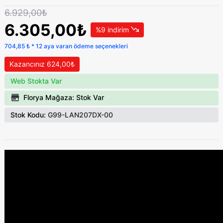
6.929,00₺
6.305,00₺
%9 indirim
704,85 ₺ * 12 aya varan ödeme seçenekleri
Kazancınız 624,00₺
Web Stokta Var
Florya Mağaza: Stok Var
Stok Kodu:
G99-LAN207DX-00