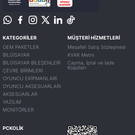
KATEGORİLER
MÜŞTERİ HİZMETLERİ
OEM PAKETLER
Mesafeli Satış Sözleşmesi
BİLGİSAYAR
KVKK Metni
BİLGİSAYAR BİLEŞENLERİ
Cayma, İptal ve İade
Koşulları
ÇEVRE BİRİMLERİ
OYUNCU EKİPMANLARI
OYUNCU AKSESUARLARI
AKSESUARLAR
YAZILIM
MONİTÖRLER
PCKOLİK