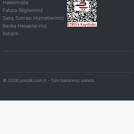
Hakkımızda
Fatura Bilgilerimiz
Satış Sonrası Hizmetlerimiz
Banka Hesaplarımız
İletişim
© 2026 pckolik.com.tr - Tüm haklarımız saklıdır.