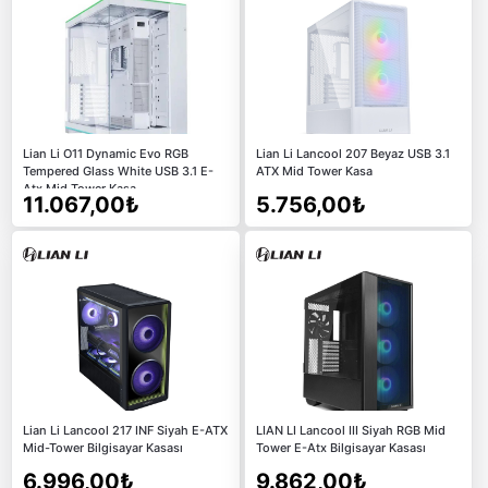
Lian Li O11 Dynamic Evo RGB
Lian Li Lancool 207 Beyaz USB 3.1
Tempered Glass White USB 3.1 E-
ATX Mid Tower Kasa
Atx Mid Tower Kasa
11.067,00₺
5.756,00₺
Lian Li Lancool 217 INF Siyah E-ATX
LIAN LI Lancool III Siyah RGB Mid
Mid-Tower Bilgisayar Kasası
Tower E-Atx Bilgisayar Kasası
6.996,00₺
9.862,00₺