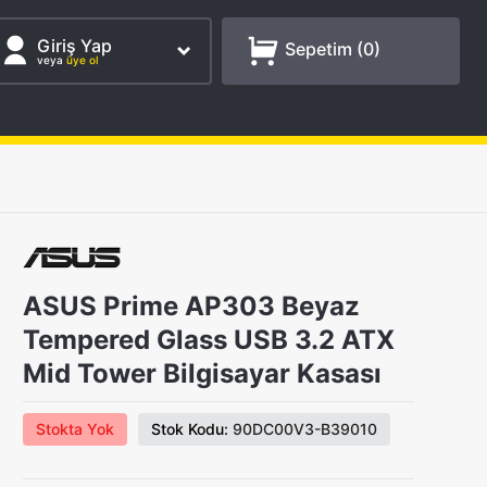
Giriş Yap
Sepetim (
0
)
veya
üye ol
ASUS Prime AP303 Beyaz
Tempered Glass USB 3.2 ATX
Mid Tower Bilgisayar Kasası
Stokta Yok
Stok Kodu:
90DC00V3-B39010