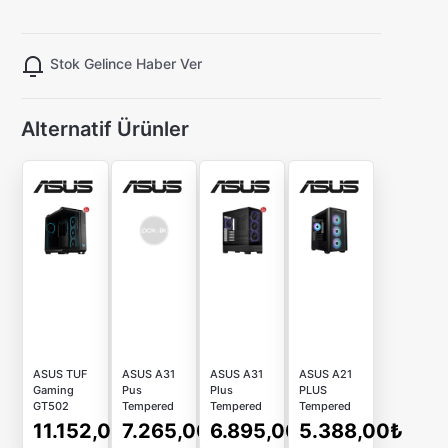
Stok Gelince Haber Ver
Alternatif Ürünler
ASUS TUF
ASUS A31
ASUS A31
ASUS A21
Gaming
Pus
Plus
PLUS
GT502
Tempered
Tempered
Tempered
Horizon
Glass ARGB
Glass ARGB
Glass ARGB
11.152,00₺
7.265,00₺
6.895,00₺
5.388,00₺
Siyah
Beyaz ATX
Siyah Atx
Siyah USB