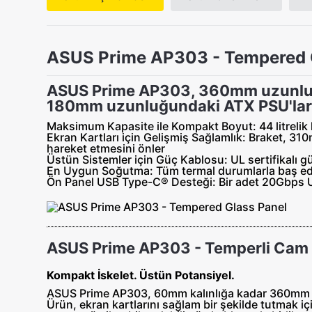
ASUS Prime AP303 - Tempered 
ASUS Prime AP303, 360mm uzunluğu
180mm uzunluğundaki ATX PSU'lara 
Maksimum Kapasite ile Kompakt Boyut
: 44 litre
Ekran Kartları için Gelişmiş Sağlamlık:
Braket, 310
hareket etmesini önler
Üstün Sistemler için Güç Kablosu:
UL sertifikalı 
En Uygun Soğutma:
Tüm termal durumlarla baş ed
Ön Panel USB Type-C® Desteği:
Bir adet 20Gbps U
ASUS Prime AP303 - Temperli Cam
Kompakt İskelet. Üstün Potansiyel.
ASUS Prime AP303, 60mm kalınlığa kadar 360mm ra
Ürün, ekran kartlarını sağlam bir şekilde tutmak iç