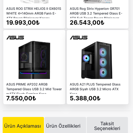
ASUS ROG STRIX HELIOS II GX601S
ASUS Rog Strix Hyperion GR701
WHITE 4x140mm ARGB Fanlı E-
ARGB USB 3.2 Tempered Glass E-
ATX Beyaz Bilgisayar Kasası
ATX Full Tower Beyaz Bilgisayar
19.993,00₺
26.543,00₺
Kasası
ASUS PRIME AP202 ARGB
ASUS A21 PLUS Tempered Glass
Tempered Glass USB 3.2 Mid Tower
ARGB Siyah USB 3.2 Micro ATX
mATX Siyah Gaming Kasa
Kasa
7.550,00₺
5.388,00₺
Taksit
Ürün Açıklaması
Ürün Özellikleri
Seçenekleri