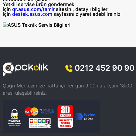
Yetkili servise ürün göndermek
için
qr.asus.com/tamir
sitesini, detaylı bilgiler
için
destek.asus.com
sayfasını ziyaret edebilirsiniz
0212 452 90 90
Çağrı Merkezimize hafta içi her gün 9:00 ila akşam 18:00
arası ulaşabilirsiniz.