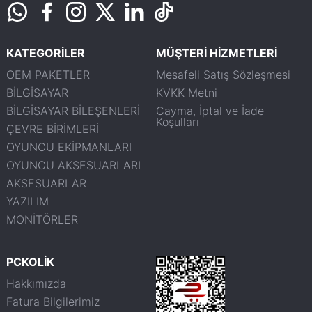
KATEGORİLER
MÜŞTERİ HİZMETLERİ
OEM PAKETLER
Mesafeli Satış Sözleşmesi
BİLGİSAYAR
KVKK Metni
BİLGİSAYAR BİLEŞENLERİ
Cayma, İptal ve İade
Koşulları
ÇEVRE BİRİMLERİ
OYUNCU EKİPMANLARI
OYUNCU AKSESUARLARI
AKSESUARLAR
YAZILIM
MONİTÖRLER
PCKOLİK
Hakkımızda
Fatura Bilgilerimiz