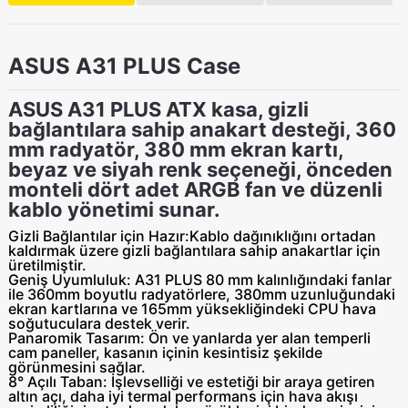
ASUS A31 PLUS Case
ASUS A31 PLUS ATX kasa, gizli
bağlantılara sahip anakart desteği, 360
mm radyatör, 380 mm ekran kartı,
beyaz ve siyah renk seçeneği, önceden
monteli dört adet ARGB fan ve düzenli
kablo yönetimi sunar.
Gizli Bağlantılar için Hazır:
Kablo dağınıklığını ortadan
kaldırmak üzere gizli bağlantılara sahip anakartlar için
üretilmiştir.
Geniş Uyumluluk:
A31 PLUS 80 mm kalınlığındaki fanlar
ile 360mm boyutlu radyatörlere, 380mm uzunluğundaki
ekran kartlarına ve 165mm yüksekliğindeki CPU hava
soğutuculara destek verir.
Panaromik Tasarım:
Ön ve yanlarda yer alan temperli
cam paneller, kasanın içinin kesintisiz şekilde
görünmesini sağlar.
8° Açılı Taban:
İşlevselliği ve estetiği bir araya getiren
altın açı, daha iyi termal performans için hava akışı