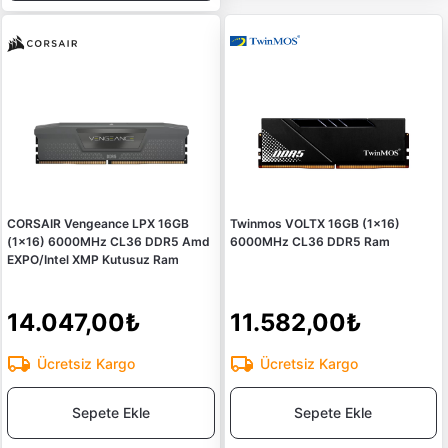
CORSAIR Vengeance LPX 16GB
Twinmos VOLTX 16GB (1x16)
(1x16) 6000MHz CL36 DDR5 Amd
6000MHz CL36 DDR5 Ram
EXPO/Intel XMP Kutusuz Ram
14.047,00₺
11.582,00₺
Ücretsiz Kargo
Ücretsiz Kargo
Sepete Ekle
Sepete Ekle