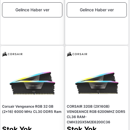
Gelince Haber ver
Gelince Haber ver
Corsair Vengeance RGB 32 GB
CORSAIR 32GB (2X16GB)
(2x16) 6000 MHz CL30 DDR5 Ram
VENGEANCE RGB 6200MHZ DDR5
CL36 RAM-
CMH32GX5M2E6200C36
Stok Yok
Stok Yok