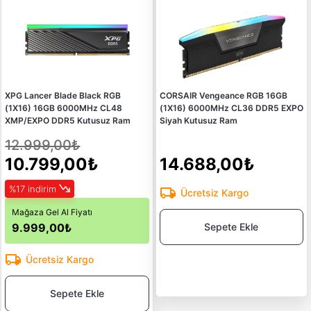
XPG Lancer Blade Black RGB
CORSAIR Vengeance RGB 16GB
(1X16) 16GB 6000MHz CL48
(1X16) 6000MHz CL36 DDR5 EXPO
XMP/EXPO DDR5 Kutusuz Ram
Siyah Kutusuz Ram
12.999,00₺
10.799,00₺
14.688,00₺
%17 indirim
Ücretsiz Kargo
Mağaza Gel Al Fiyatı
9.999,00₺
Sepete Ekle
Ücretsiz Kargo
Sepete Ekle