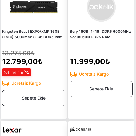
Kingston Beast EXPO/XMP 16GB
Bory 16GB (1x16) DDR5 6000MHz
(1x16) 6000Mhz CL36 DDR5 Ram
Soğutuculu DDR5 RAM
13.275,00₺
12.799,00₺
11.999,00₺
%4 indirim
Ücretsiz Kargo
Ücretsiz Kargo
Sepete Ekle
Sepete Ekle