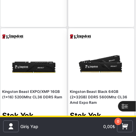
Kingston Beast EXPO/XMP 16GB
Kingston Beast Black 64GB
(1x16) 5200Mhz CL36 DDR5 Ram
(2x32GB) DDR5 5600Mhz CL36
Amd Expo Ram
Stok Yok
Stok Yok
0
Giriş Yap
0,00₺
Ücretsiz Kargo
Ücretsiz Kargo