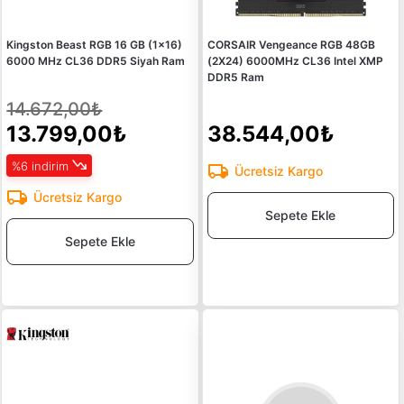
Kingston Beast RGB 16 GB (1x16)
CORSAIR Vengeance RGB 48GB
6000 MHz CL36 DDR5 Siyah Ram
(2X24) 6000MHz CL36 Intel XMP
DDR5 Ram
14.672,00₺
13.799,00₺
38.544,00₺
%6 indirim
Ücretsiz Kargo
Ücretsiz Kargo
Sepete Ekle
Sepete Ekle