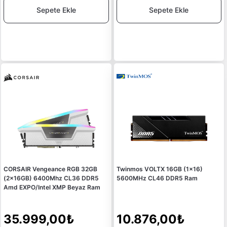
Sepete Ekle
Sepete Ekle
CORSAIR Vengeance RGB 32GB
Twinmos VOLTX 16GB (1x16)
(2x16GB) 6400Mhz CL36 DDR5
5600MHz CL46 DDR5 Ram
Amd EXPO/Intel XMP Beyaz Ram
35.999,00₺
10.876,00₺