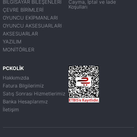
BİLGİSAYAR BİLEŞENLERİ
Cayma, İptal ve İade
Koşulları
ÇEVRE BİRİMLERİ
OYUNCU EKİPMANLARI
OYUNCU AKSESUARLARI
AKSESUARLAR
YAZILIM
MONİTÖRLER
PCKOLİK
Hakkımızda
Fatura Bilgilerimiz
Satış Sonrası Hizmetlerimiz
Banka Hesaplarımız
İletişim