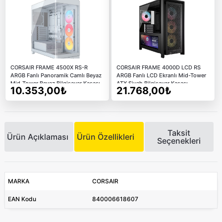
CORSAIR FRAME 4500X RS-R
CORSAIR FRAME 4000D LCD RS
ARGB Fanlı Panoramik Camlı Beyaz
ARGB Fanlı LCD Ekranlı Mid-Tower
Mid-Tower Beyaz Bilgisayar Kasası
ATX Siyah Bilgisayar Kasası
10.353,00₺
21.768,00₺
Taksit
Ürün Açıklaması
Ürün Özellikleri
Seçenekleri
MARKA
CORSAIR
EAN Kodu
840006618607