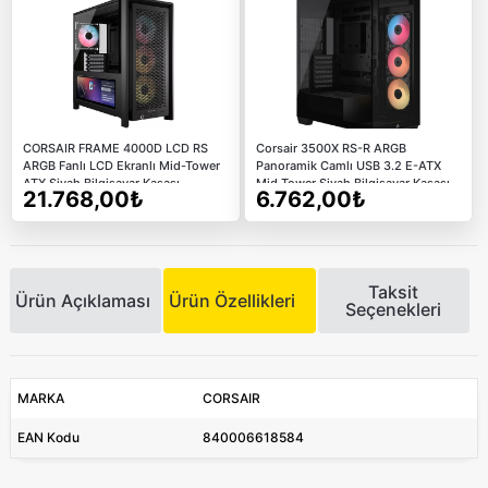
CORSAIR FRAME 4000D LCD RS
Corsair 3500X RS-R ARGB
ARGB Fanlı LCD Ekranlı Mid-Tower
Panoramik Camlı USB 3.2 E-ATX
ATX Siyah Bilgisayar Kasası
Mid Tower Siyah Bilgisayar Kasası
21.768,00₺
6.762,00₺
Taksit
Ürün Açıklaması
Ürün Özellikleri
Seçenekleri
MARKA
CORSAIR
EAN Kodu
840006618584