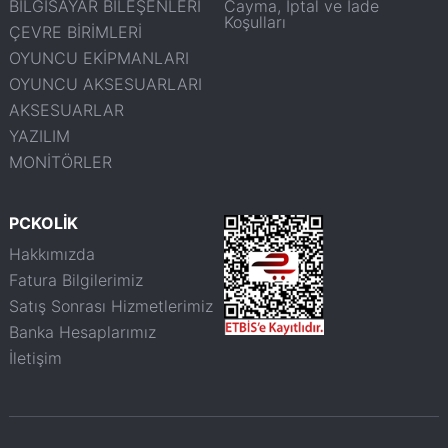
BİLGİSAYAR BİLEŞENLERİ
Cayma, İptal ve İade
Koşulları
ÇEVRE BİRİMLERİ
OYUNCU EKİPMANLARI
OYUNCU AKSESUARLARI
AKSESUARLAR
YAZILIM
MONİTÖRLER
PCKOLİK
Hakkımızda
Fatura Bilgilerimiz
Satış Sonrası Hizmetlerimiz
Banka Hesaplarımız
İletişim