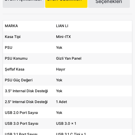
Seçenekleri
MARKA
LIAN LI
Kasa Tipi
Mini-ITX
PSU
Yok
PSU Konumu
Gizli Yan Panel
Şeffaf Kasa
Hayır
PSU Güç Değeri
Yok
3.5" Internal Disk Desteği
Yok
2.5" Internal Disk Desteği
1 Adet
USB 2.0 Port Sayısı
Yok
USB 3.0 Port Sayısı
USB 3.0 x 1
USB 3.1 Port Sayısı
USB 3.1 C Tipi x 1