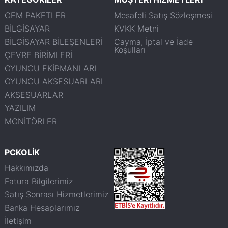
OEM PAKETLER
Mesafeli Satış Sözleşmesi
BİLGİSAYAR
KVKK Metni
BİLGİSAYAR BİLEŞENLERİ
Cayma, İptal ve İade
Koşulları
ÇEVRE BİRİMLERİ
OYUNCU EKİPMANLARI
OYUNCU AKSESUARLARI
AKSESUARLAR
YAZILIM
MONİTÖRLER
PCKOLİK
Hakkımızda
Fatura Bilgilerimiz
Satış Sonrası Hizmetlerimiz
Banka Hesaplarımız
İletişim