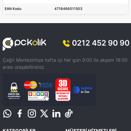
EAN Kodu
4718466011503
0212 452 90 90
Çağrı Merkezimize hafta içi her gün 9:00 ila akşam 18:00
arası ulaşabilirsiniz.
KATEGORİLER
MÜŞTERİ HİZMETLERİ