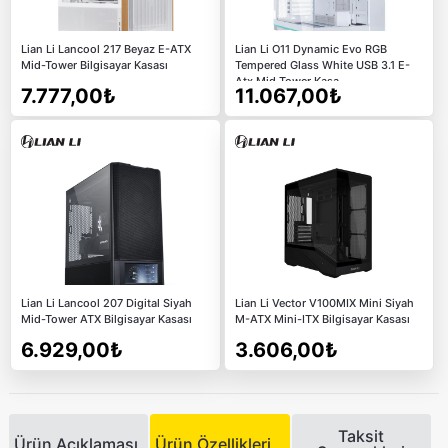
Lian Li Lancool 217 Beyaz E-ATX
Lian Li O11 Dynamic Evo RGB
Mid-Tower Bilgisayar Kasası
Tempered Glass White USB 3.1 E-
Atx Mid Tower Kasa
7.777,00₺
11.067,00₺
Lian Li Lancool 207 Digital Siyah
Lian Li Vector V100MIX Mini Siyah
Mid-Tower ATX Bilgisayar Kasası
M-ATX Mini-ITX Bilgisayar Kasası
6.929,00₺
3.606,00₺
Taksit
Ürün Açıklaması
Ürün Özellikleri