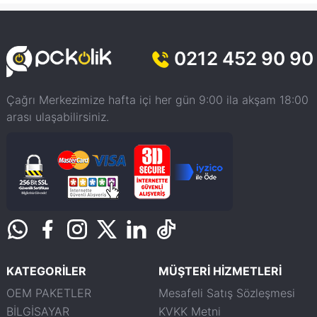
0212 452 90 90
Çağrı Merkezimize hafta içi her gün 9:00 ila akşam 18:00
arası ulaşabilirsiniz.
KATEGORİLER
MÜŞTERİ HİZMETLERİ
OEM PAKETLER
Mesafeli Satış Sözleşmesi
BİLGİSAYAR
KVKK Metni