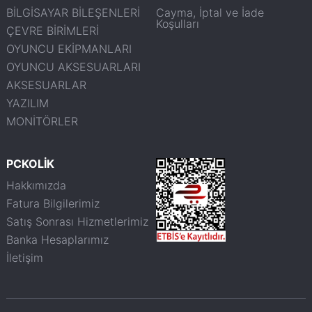
BİLGİSAYAR BİLEŞENLERİ
Cayma, İptal ve İade
Koşulları
ÇEVRE BİRİMLERİ
OYUNCU EKİPMANLARI
OYUNCU AKSESUARLARI
AKSESUARLAR
YAZILIM
MONİTÖRLER
PCKOLİK
Hakkımızda
Fatura Bilgilerimiz
Satış Sonrası Hizmetlerimiz
Banka Hesaplarımız
İletişim