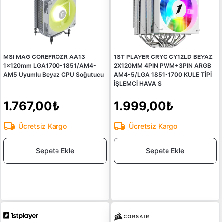
MSI MAG COREFROZR AA13
1ST PLAYER CRYO CY12LD BEYAZ
1x120mm LGA1700-1851/AM4-
2X120MM 4PIN PWM+3PIN ARGB
AM5 Uyumlu Beyaz CPU Soğutucu
AM4-5/LGA 1851-1700 KULE TİPİ
İŞLEMCİ HAVA S
1.767,00₺
1.999,00₺
Ücretsiz Kargo
Ücretsiz Kargo
Sepete Ekle
Sepete Ekle