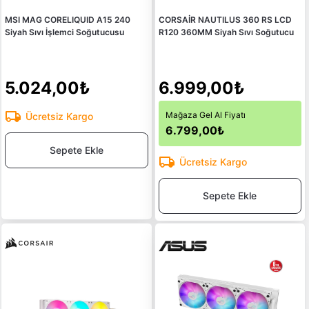
MSI MAG CORELIQUID A15 240
CORSAİR NAUTILUS 360 RS LCD
Siyah Sıvı İşlemci Soğutucusu
R120 360MM Siyah Sıvı Soğutucu
5.024,00₺
6.999,00₺
Mağaza Gel Al Fiyatı
Ücretsiz Kargo
6.799,00₺
Sepete Ekle
Ücretsiz Kargo
Sepete Ekle