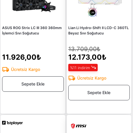
ASUS ROG Strix LC III 360 360mm
Lian Li Hydro-Shift II LCD-C 360TL
İşlemci Sıvı Soğutucu
Beyaz Sıvı Soğutucu
13.709,00₺
11.926,00₺
12.173,00₺
%11 indirim
Ücretsiz Kargo
Ücretsiz Kargo
Sepete Ekle
Sepete Ekle