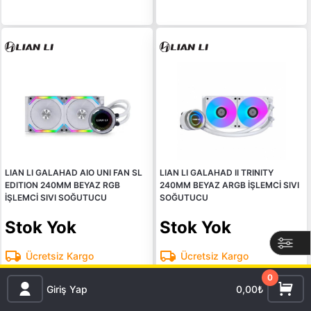
LIAN LI GALAHAD AIO UNI FAN SL
LIAN LI GALAHAD II TRINITY
EDITION 240MM BEYAZ RGB
240MM BEYAZ ARGB İŞLEMCİ SIVI
İŞLEMCİ SIVI SOĞUTUCU
SOĞUTUCU
Stok Yok
Stok Yok
Ücretsiz Kargo
Ücretsiz Kargo
0
Giriş Yap
0,00₺
Gelince Haber ver
Gelince Haber ver