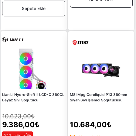
Sepete Ekle
Lian Li Hydro-Shift II LCD-C 360CL
MSI Mpg Coreliquid P13 360mm
Beyaz Sıvı Soğutucu
Siyah Sıvı İşlemci Soğutucusu
10.623,00₺
9.386,00₺
10.684,00₺
%12 indirim