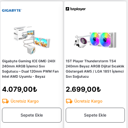
Gigabyte Gaming ICE GME-240I
1ST Player Thunderstorm TS4
240mm ARGB İşlemci Sıvı
240mm Beyaz ARGB Dijital Sıcaklık
Soğutucu – Dual 120mm PWM Fan
Göstergeli AM5 / LGA 1851 İşlemci
Intel AMD Uyumlu - Beyaz
Sıvı Soğutucu
4.079,00₺
2.699,00₺
Ücretsiz Kargo
Ücretsiz Kargo
Sepete Ekle
Sepete Ekle