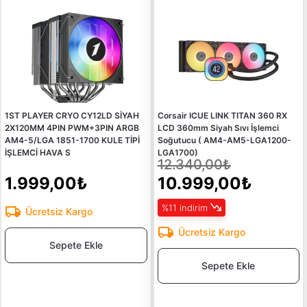
1ST PLAYER CRYO CY12LD SİYAH
Corsair ICUE LINK TITAN 360 RX
2X120MM 4PIN PWM+3PIN ARGB
LCD 360mm Siyah Sıvı İşlemci
AM4-5/LGA 1851-1700 KULE TİPİ
Soğutucu ( AM4-AM5-LGA1200-
İŞLEMCİ HAVA S
LGA1700)
12.340,00₺
1.999,00₺
10.999,00₺
%11 indirim
Ücretsiz Kargo
Ücretsiz Kargo
Sepete Ekle
Sepete Ekle