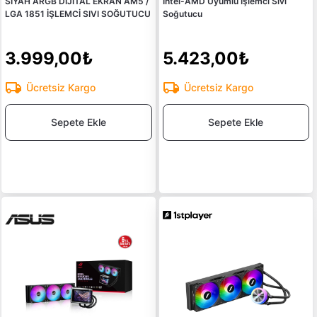
SİYAH ARGB DİJİTAL EKRAN AM5 /
Intel-AMD Uyumlu İşlemci Sıvı
LGA 1851 İŞLEMCİ SIVI SOĞUTUCU
Soğutucu
3.999,00₺
5.423,00₺
Ücretsiz Kargo
Ücretsiz Kargo
Sepete Ekle
Sepete Ekle