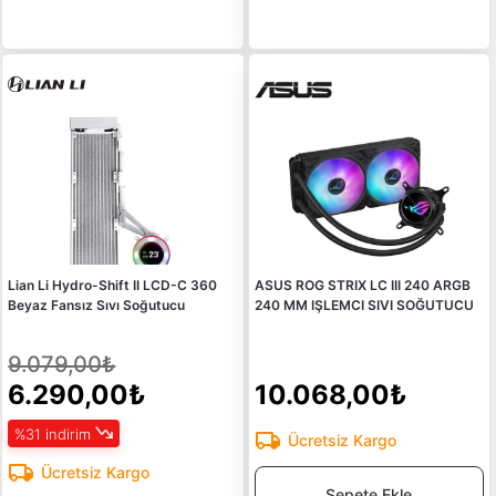
Lian Li Hydro-Shift II LCD-C 360
ASUS ROG STRIX LC III 240 ARGB
Beyaz Fansız Sıvı Soğutucu
240 MM IŞLEMCI SIVI SOĞUTUCU
9.079,00₺
6.290,00₺
10.068,00₺
%31 indirim
Ücretsiz Kargo
Ücretsiz Kargo
Sepete Ekle