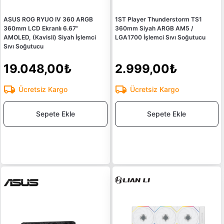
ASUS ROG RYUO IV 360 ARGB
1ST Player Thunderstorm TS1
360mm LCD Ekranlı 6.67”
360mm Siyah ARGB AM5 /
AMOLED, (Kavisli) Siyah İşlemci
LGA1700 İşlemci Sıvı Soğutucu
Sıvı Soğutucu
19.048,00₺
2.999,00₺
Ücretsiz Kargo
Ücretsiz Kargo
Sepete Ekle
Sepete Ekle