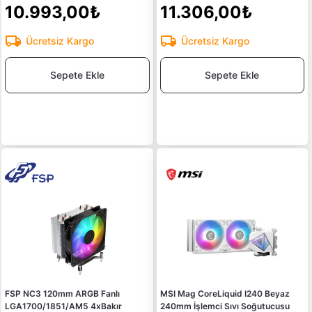
10.993,00₺
11.306,00₺
Ücretsiz Kargo
Ücretsiz Kargo
Sepete Ekle
Sepete Ekle
FSP NC3 120mm ARGB Fanlı
MSI Mag CoreLiquid I240 Beyaz
LGA1700/1851/AM5 4xBakır
240mm İşlemci Sıvı Soğutucusu