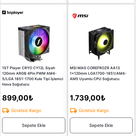
1ST Player CRYO CY12L Siyah
MSI MAG COREFROZR AA13
120mm ARGB 4Pin PWM AM4-
1x120mm LGA1700-1851/AM4-
5/LGA 1851-1700 Kule Tipi İşlemci
AM5 Uyumlu CPU Soğutucu
Hava Soğutucu
899,00₺
1.739,00₺
Ücretsiz Kargo
Ücretsiz Kargo
Sepete Ekle
Sepete Ekle