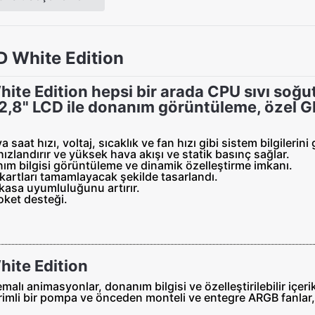
 White Edition
e Edition hepsi bir arada CPU sıvı soğutu
 2,8" LCD ile donanım görüntüleme, özel GI
 saat hızı, voltaj, sıcaklık ve fan hızı gibi sistem bilgileri
zlandırır ve yüksek hava akışı ve statik basınç sağlar.
ım bilgisi görüntüleme ve dinamik özelleştirme imkanı.
artları tamamlayacak şekilde tasarlandı.
e kasa uyumluluğunu artırır.
ket desteği.
ite Edition
lı animasyonlar, donanım bilgisi ve özelleştirilebilir içeri
Verimli bir pompa ve önceden monteli ve entegre ARGB fanlar,