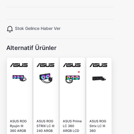
Stok Gelince Haber Ver
Alternatif Ürünler
ASUS ROG
ASUS ROG
ASUS Prime
ASUS ROG
Ryujin III
STRIX LC III
LC 360
Strix LC III
360 ARGB
240 ARGB
ARGB LCD
360