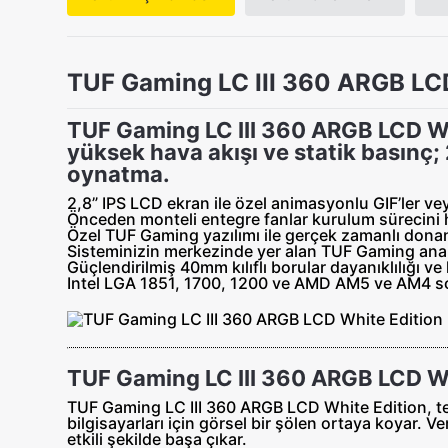
TUF Gaming LC III 360 ARGB LCD
TUF Gaming LC III 360 ARGB LCD Whit
yüksek hava akışı ve statik basınç;
oynatma.
2,8” IPS LCD ekran ile özel animasyonlu GIF’ler veya
Önceden monteli entegre fanlar kurulum sürecini hı
Özel TUF Gaming yazılımı ile gerçek zamanlı donan
Sisteminizin merkezinde yer alan TUF Gaming anak
Güçlendirilmiş 40mm kılıflı borular dayanıklılığı v
Intel LGA 1851, 1700, 1200 ve AMD AM5 ve AM4 so
TUF Gaming LC III 360 ARGB LCD Wh
TUF Gaming LC III 360 ARGB LCD White Edition, tema
bilgisayarları için görsel bir şölen ortaya koyar. 
etkili şekilde başa çıkar.