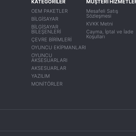
KATEGORİLER
MÜŞTERİ HİZMETLE
OEM PAKETLER
Mesafeli Satış
Sözleşmesi
BİLGİSAYAR
KVKK Metni
BİLGİSAYAR
BİLEŞENLERİ
Cayma, İptal ve İade
Koşulları
ÇEVRE BİRİMLERİ
OYUNCU EKİPMANLARI
OYUNCU
AKSESUARLARI
AKSESUARLAR
YAZILIM
MONİTÖRLER