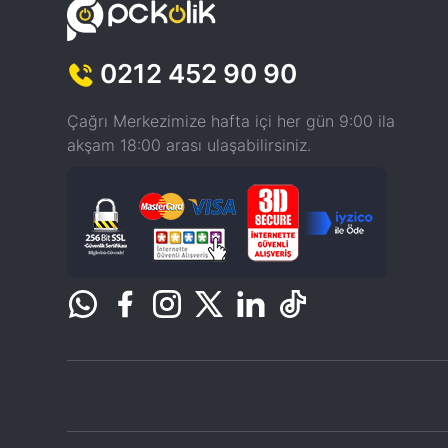
0212 452 90 90
Çağrı Merkezimize hafta içi her gün 9:00 ila
akşam 18:00 arası ulaşabilirsiniz.