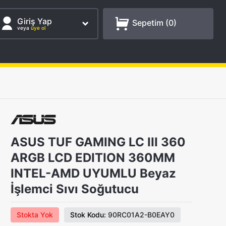
Giriş Yap
Sepetim (
0
)
veya
üye ol
ASUS TUF GAMING LC III 360
ARGB LCD EDITION 360MM
INTEL-AMD UYUMLU Beyaz
İşlemci Sıvı Soğutucu
Stokta Yok
Stok Kodu:
90RC01A2-B0EAY0