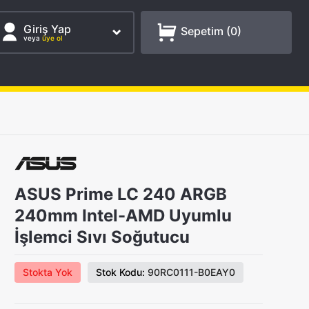
Giriş Yap
Sepetim (
0
)
veya
üye ol
ASUS Prime LC 240 ARGB
240mm Intel-AMD Uyumlu
İşlemci Sıvı Soğutucu
Stokta Yok
Stok Kodu:
90RC0111-B0EAY0