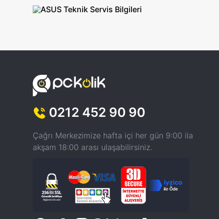
0212 452 90 90
Çağrı Merkezimize hafta içi her gün 9:00 ila
akşam 18:00 arası ulaşabilirsiniz.