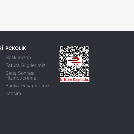
Rİ
PCKOLİK
Hakkımızda
Fatura Bilgilerimiz
Satış Sonrası
Hizmetlerimiz
Banka Hesaplarımız
İletişim