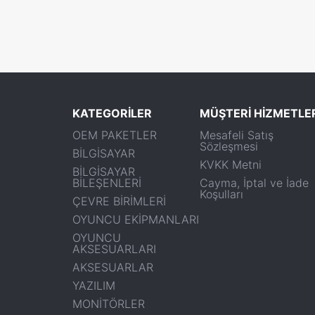
KATEGORİLER
MÜŞTERİ HİZMETLE
OEM PAKETLER
Mesafeli Satış
Sözleşmesi
BİLGİSAYAR
KVKK Metni
BİLGİSAYAR
BİLEŞENLERİ
Cayma, İptal ve İade
Koşulları
ÇEVRE BİRİMLERİ
OYUNCU EKİPMANLARI
OYUNCU
AKSESUARLARI
AKSESUARLAR
YAZILIM
MONİTÖRLER