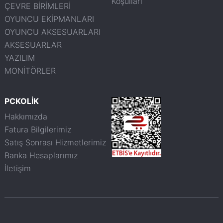
Koşulları
ÇEVRE BİRİMLERİ
OYUNCU EKİPMANLARI
OYUNCU AKSESUARLARI
AKSESUARLAR
YAZILIM
MONİTÖRLER
PCKOLİK
Hakkımızda
Fatura Bilgilerimiz
Satış Sonrası Hizmetlerimiz
Banka Hesaplarımız
İletişim