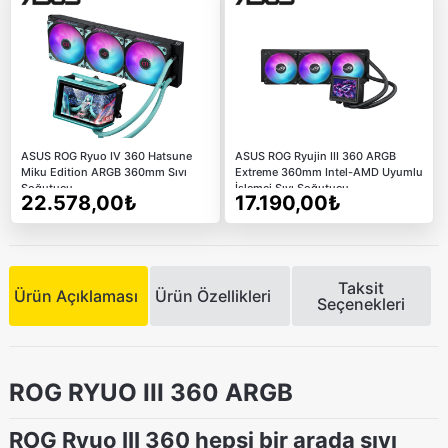
ASUS ROG Ryuo IV 360 Hatsune
ASUS ROG Ryujin III 360 ARGB
Miku Edition ARGB 360mm Sıvı
Extreme 360mm Intel-AMD Uyumlu
Soğutucu
İşlemci Sıvı Soğutucu
22.578,00₺
17.190,00₺
Taksit
Ürün Açıklaması
Ürün Özellikleri
Seçenekleri
ROG RYUO III 360 ARGB
ROG Ryuo III 360 hepsi bir arada sıvı