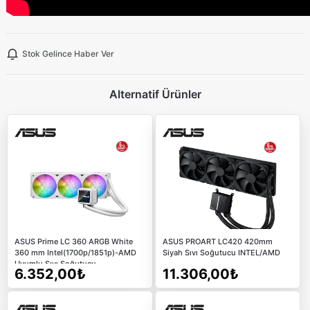
Stok Gelince Haber Ver
Alternatif Ürünler
ASUS Prime LC 360 ARGB White
ASUS PROART LC420 420mm
360 mm Intel(1700p/1851p)-AMD
Siyah Sıvı Soğutucu INTEL/AMD
Uyumlu Sıvı Soğutucu
6.352,00₺
11.306,00₺