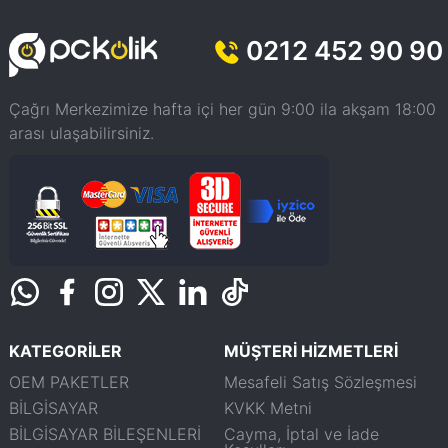
0212 452 90 90
Çağrı Merkezimize hafta içi her gün 9:00 ila akşam 18:00
arası ulaşabilirsiniz.
KATEGORİLER
MÜŞTERİ HİZMETLERİ
OEM PAKETLER
Mesafeli Satış Sözleşmesi
BİLGİSAYAR
KVKK Metni
BİLGİSAYAR BİLEŞENLERİ
Cayma, İptal ve İade