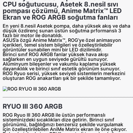
CPU soğutucusu, Asetek 8.nesil sıvı
pompası çözümü, Anime Matrix™ LED
Ekran ve ROG ARGB soğutma fanları
En yeni 8.nesil Asetek pompa, daha yüksek akış ve daha
düşük özdirenç sunan üstün soğutma prformanslı 3
fazlı bir motor ile donatıldı.
ASUS’a özgü Anime Matrix™, ROG’ye özel animasyon
içerikleri, temel sistem bilgileri ve özelleştirilebilir
görüntüler sunabilen mini bir LED dizilimidir.
Birinci sınıf ROG ARGB fanlar yüksek hava akışı
sağlarken en uygun seviyede gürültü sunuyor.
Alüminyum bileşenler ve vakumlu kaplama yüksek
dayanıklılık ve birinci sınıf estetik görünüm sunuyor.
ROG Ryuo serisi, yüksek seviyeli sistemlerin merkezini
oluşturan ROG anakartları şık bir şekilde tamamlıyor.
RYUO III 360 ARGB
ROG Ryuo III 360 ARGB ile üstün performanslı
sisteminizdeki sıcaklıkları dize getirin. Birinci sınıf
görünümü, bağlılığınızı benzersiz şekilde vurgulamak
için özelleştirilebilen AniMe Matrix ekran ile öne çıkıyor.