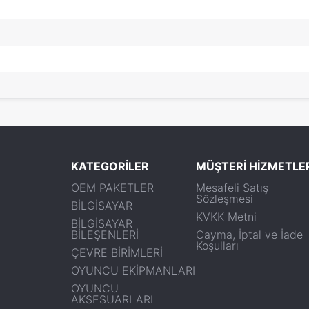
KATEGORİLER
MÜŞTERİ HİZMETLE
OEM PAKETLER
Mesafeli Satış
Sözleşmesi
BİLGİSAYAR
KVKK Metni
BİLGİSAYAR
BİLEŞENLERİ
Cayma, İptal ve İade
Koşulları
ÇEVRE BİRİMLERİ
OYUNCU EKİPMANLARI
OYUNCU
AKSESUARLARI