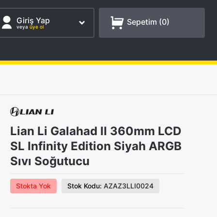
Giriş Yap
Sepetim (
0
)
veya
üye ol
Lian Li Galahad II 360mm LCD
SL Infinity Edition Siyah ARGB
Sıvı Soğutucu
Stokta Yok
Stok Kodu:
AZAZ3LLI0024