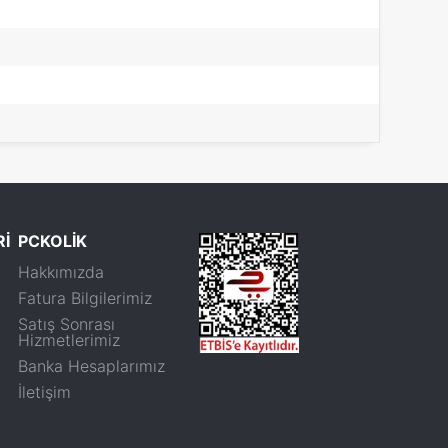
Rİ
PCKOLİK
Hakkımızda
Fatura Bilgilerimiz
Satış Sonrası
Hizmetlerimiz
Banka Hesaplarımız
İletişim