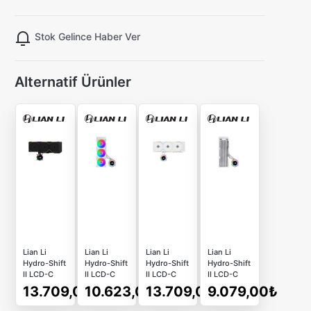
Stok Gelince Haber Ver
Alternatif Ürünler
Lian Li
Lian Li
Lian Li
Lian Li
Hydro-Shift
Hydro-Shift
Hydro-Shift
Hydro-Shift
II LCD-C
II LCD-C
II LCD-C
II LCD-C
360TL
360CL
360TL
360 Beyaz
13.709,00₺
10.623,00₺
13.709,00₺
9.079,00₺
Siyah Sıvı
Beyaz Sıvı
Beyaz Sıvı
Fansız Sıvı
Soğutucu
Soğutucu
Soğutucu
Soğutucu