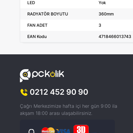
LED
Yok
RADYATÖR BOYUTU
360mm
FAN ADET
3
EAN Kodu
4718466013743
0212 452 90 90
Çağrı Merkezimize hafta içi her gün 9:00 ila
akşam 18:00 arası ulaşabilirsiniz.