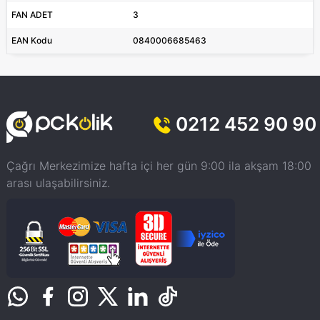
FAN ADET
3
EAN Kodu
0840006685463
0212 452 90 90
Çağrı Merkezimize hafta içi her gün 9:00 ila akşam 18:00
arası ulaşabilirsiniz.