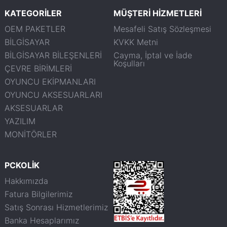
KATEGORİLER
MÜŞTERİ HİZMETLERİ
OEM PAKETLER
Mesafeli Satış Sözleşmesi
BİLGİSAYAR
KVKK Metni
BİLGİSAYAR BİLEŞENLERİ
Cayma, İptal ve İade
Koşulları
ÇEVRE BİRİMLERİ
OYUNCU EKİPMANLARI
OYUNCU AKSESUARLARI
AKSESUARLAR
YAZILIM
MONİTÖRLER
PCKOLİK
Hakkımızda
Fatura Bilgilerimiz
Satış Sonrası Hizmetlerimiz
Banka Hesaplarımız