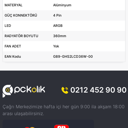
MATERYAL
Alüminyum
GÜÇ KONNEKTÖRÜ
4 Pin
LED
ARGB
RADYATÖR BOYUTU
360mm
FAN ADET
Yok
EAN Kodu
G89-GHS2LCD36W-00
0212 452 90 90
Çağrı Merkezimize hafta içi her gün 9:00 ila akşam 18:00
arası ulaşabilirsiniz.