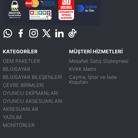
KATEGORİLER
MÜŞTERİ HİZMETLERİ
OEM PAKETLER
Mesafeli Satış Sözleşmesi
BİLGİSAYAR
KVKK Metni
BİLGİSAYAR BİLEŞENLERİ
Cayma, İptal ve İade
Koşulları
ÇEVRE BİRİMLERİ
OYUNCU EKİPMANLARI
OYUNCU AKSESUARLARI
AKSESUARLAR
YAZILIM
MONİTÖRLER