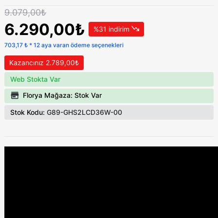
9.079,00₺
6.290,00₺
%31 indirim
703,17 ₺ * 12 aya varan ödeme seçenekleri
Kazancınız 2.789,00₺
Web Stokta Var
Florya Mağaza: Stok Var
Stok Kodu:
G89-GHS2LCD36W-00