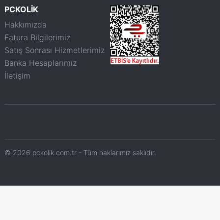
PCKOLİK
Hakkımızda
Fatura Bilgilerimiz
Satış Sonrası Hizmetlerimiz
Banka Hesaplarımız
İletişim
© 2026 pckolik.com.tr - Tüm haklarımız saklıdır.