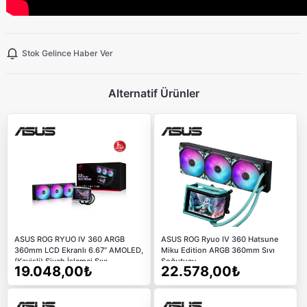
Stok Gelince Haber Ver
Alternatif Ürünler
ASUS ROG RYUO IV 360 ARGB
ASUS ROG Ryuo IV 360 Hatsune
360mm LCD Ekranlı 6.67” AMOLED,
Miku Edition ARGB 360mm Sıvı
(Kavisli) Siyah İşlemci Sıvı
Soğutucu
19.048,00₺
22.578,00₺
Soğutucu