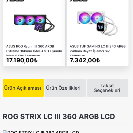
ASUS ROG Ryujin III 360 ARGB
ASUS TUF GAMING LC III 240 ARGB
Extreme 360mm Intel-AMD Uyumlu
240mm Beyaz İşlemci Sıvı
İşlemci Sıvı Soğutucu
Soğutucu
17.190,00₺
7.342,00₺
Taksit
Ürün Açıklaması
Ürün Özellikleri
Seçenekleri
ROG STRIX LC III 360 ARGB LCD