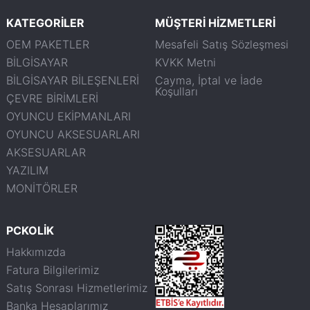
KATEGORİLER
MÜŞTERİ HİZMETLERİ
OEM PAKETLER
Mesafeli Satış Sözleşmesi
BİLGİSAYAR
KVKK Metni
BİLGİSAYAR BİLEŞENLERİ
Cayma, İptal ve İade
Koşulları
ÇEVRE BİRİMLERİ
OYUNCU EKİPMANLARI
OYUNCU AKSESUARLARI
AKSESUARLAR
YAZILIM
MONİTÖRLER
PCKOLİK
Hakkımızda
Fatura Bilgilerimiz
Satış Sonrası Hizmetlerimiz
Banka Hesaplarımız