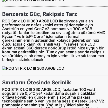
Benzersiz Güç, Rakipsiz Tarz
ROG Strix LC III 360 ARGB LCD ile zirvede yer alan
performansı ve nefes kesici estetiği deneyimleyin.
Asetek’in en yeni Gen7 v2 pompası ve ROG ARGB
radyatör fanlar ile üretilen bu sıvı soğutma çözümü AMD
Ryzen™ ve Intel® Core™ işlemcilerin termal
gereksinimlerinin üstesinden kolayca gelerek sınırsız
gücü açığa çıkarır. Kullanışlı yazılım sayesinde LCD
ekran açısını 360 derece döndürüp isteğinize uygun bir
konuma getirebilirsiniz. Tüm oyun seanslarında rakipsiz
ve sürükleyici bir deneyim için verimlilik ve şık tasarımın
birleşimi sizinle olacak.
Sınırların Ötesinde Serinlik
ROG STRIX LC III 360 ARGB LCD, fazladan 100 watt
soğutma ve 0,5°C'ye* kadar daha düşük sıcaklıklar
ortaya koyabilen güncellenmiş soğutma plakası
teknolojisine sahip yeni ve daha sessiz Asetek Gen7 V2
pompayla donatılmıştır. Yoğun iş yükleri altında