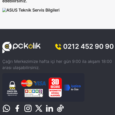
edebilirsiniz.
0212 452 90 90
Çağrı Merkezimize hafta içi her gün 9:00 ila akşam 18:00
arası ulaşabilirsiniz.