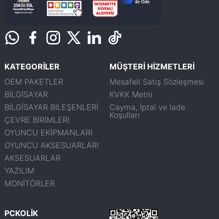
KATEGORİLER
MÜŞTERİ HİZMETLERİ
OEM PAKETLER
Mesafeli Satış Sözleşmesi
BİLGİSAYAR
KVKK Metni
BİLGİSAYAR BİLEŞENLERİ
Cayma, İptal ve İade
Koşulları
ÇEVRE BİRİMLERİ
OYUNCU EKİPMANLARI
OYUNCU AKSESUARLARI
AKSESUARLAR
YAZILIM
MONİTÖRLER
PCKOLİK