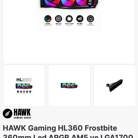
HAWK Gaming HL360 Frostbite
360mm Led ARGB AM5 ve LGA1700