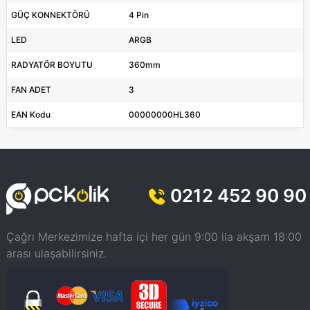
GÜÇ KONNEKTÖRÜ
4 Pin
LED
ARGB
RADYATÖR BOYUTU
360mm
FAN ADET
3
EAN Kodu
00000000HL360
0212 452 90 90
Çağrı Merkezimize hafta içi her gün 9:00 ila akşam 18:00
arası ulaşabilirsiniz.