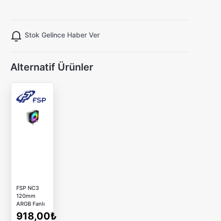
Stok Gelince Haber Ver
Alternatif Ürünler
FSP NC3
120mm
ARGB Fanlı
LGA1700/1851/AM5
918,00₺
4xBakır