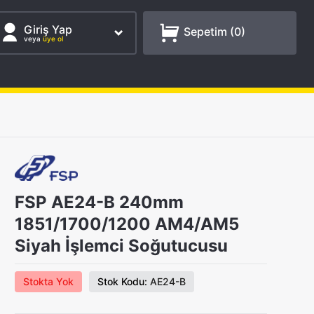
Giriş Yap
Sepetim (
0
)
veya
üye ol
FSP AE24-B 240mm
1851/1700/1200 AM4/AM5
Siyah İşlemci Soğutucusu
Stokta Yok
Stok Kodu:
AE24-B