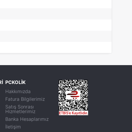
Rİ
PCKOLİK
Hakkımızda
Fatura Bilgilerimiz
Satış Sonrası
Hizmetlerimiz
Banka Hesaplarımız
İletişim