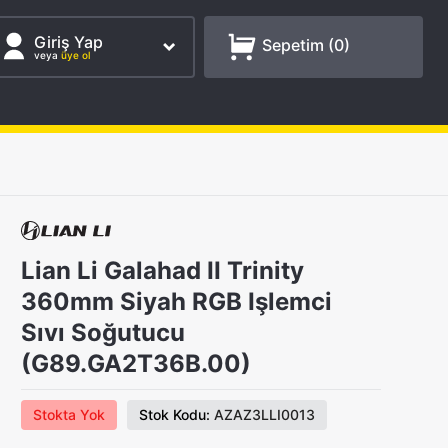
Giriş Yap
Sepetim (
0
)
veya
üye ol
Lian Li Galahad II Trinity
360mm Siyah RGB Işlemci
Sıvı Soğutucu
(G89.GA2T36B.00)
Stokta Yok
Stok Kodu:
AZAZ3LLI0013