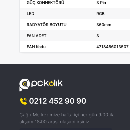
GÜÇ KONNEKTÖRÜ
3 Pin
LED
RGB
RADYATÖR BOYUTU
360mm
FAN ADET
3
EAN Kodu
4718466013507
0212 452 90 90
Çağrı Merkezimize hafta içi her gün 9:00 ila
akşam 18:00 arası ulaşabilirsiniz.