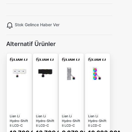
Stok Gelince Haber Ver
Alternatif Ürünler
Lian Li
Lian Li
Lian Li
Lian Li
Hydro-Shift
Hydro-Shift
Hydro-Shift
Hydro-Shift
II LCD-C
II LCD-C
II LCD-C
II LCD-C
360TL
360TL
360 Beyaz
360CL