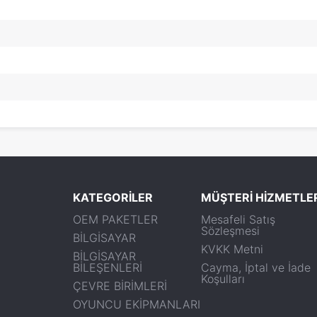
KATEGORİLER
MÜŞTERİ HİZMETLE
OEM PAKETLER
Mesafeli Satış
Sözleşmesi
BİLGİSAYAR
KVKK Metni
BİLGİSAYAR
BİLEŞENLERİ
Cayma, İptal ve İade
Koşulları
ÇEVRE BİRİMLERİ
OYUNCU EKİPMANLARI