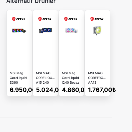
Alternatif Ürünler
MSI Mag
MSI MAG
MSI Mag
MSI MAG
CoreLiquid
CORELIQUID
CoreLiquid
COREFROZR
E360
A15 240
I240 Beyaz
AA13
360mm
Siyah Sıvı
240mm
1x120mm
6.950,00₺
5.024,00₺
4.860,00₺
1.767,00₺
İşlemci Sıvı
İşlemci
İşlemci Sıvı
LGA1700-
Soğutucusu
Soğutucusu
Soğutucusu
1851/AM4-
Siyah
AM5
Uyumlu
Beyaz CPU
Soğutucu