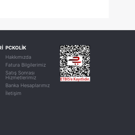
Rİ
PCKOLİK
Hakkımızda
Fatura Bilgilerimiz
Satış Sonrası
Hizmetlerimiz
Banka Hesaplarımız
İletişim