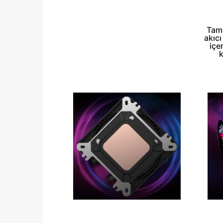
Tama
akıcı
içe
k