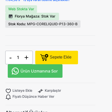
Web Stokta Var
Florya Mağaza: Stok Var
Stok Kodu:
MPG-CORELIQUID-P13-360-B
-
+
Sepete Ekle
Ürün Uzmanına Sor
Listeye Ekle
Karşılaştır
Fiyatı Düşünce Haber Ver