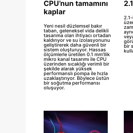
CPU’nun tamamını
2.
kaplar
2.1
üzer
Yeni nesil düzlemsel bakır
zama
taban, geleneksel vida delikli
ayr
tasarıma olan ihtiyacı ortadan
veya
kaldırıyor ve su izolasyonunu
görü
geliştirerek daha güvenli bir
bir 
sistem oluşturuyor. Hassas
kull
ölçümlerle üretilen 0.1 mm’llik
mikro kanal tasarımı ile CPU
üzerinden sıcaklığı verimli bir
şekilde alarak yüksek
performanslı pompa ile hızla
uzaklaştırıyor. Böylece üstün
bir soğutma performansı
oluşuyor.