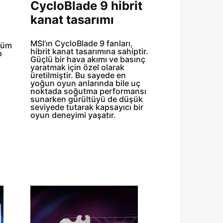
CycloBlade 9 hibrit
kanat tasarımı
MSI’ın CycloBlade 9 fanları,
 tüm
hibrit kanat tasarımına sahiptir.
p
Güçlü bir hava akımı ve basınç
yaratmak için özel olarak
üretilmiştir. Bu sayede en
yoğun oyun anlarında bile uç
noktada soğutma performansı
sunarken gürültüyü de düşük
seviyede tutarak kapsayıcı bir
oyun deneyimi yaşatır.