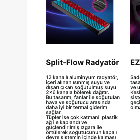
Split-Flow Radyatör
EZ
12 kanallı aluminyum radyatör,
Sade
içeri alınan ısınmış suyu ve
tas
dışarı çıkan soğutulmuş suyu
ve 
2x6 kanala bölerek dağıtır.
Kes
Bu tasarım, fanlar ile soğutulan
sis
hava ve soğutucu arasında
geç
daha iyi bir termal giderim
olma
sağlar.
Tüpler ise çok katmanlı plastik
ağ ile kaplandı ve
güçlendirilmiş ızgara ile
örtülerek soğutucunun kapalı
devre sistemin içinde kalması