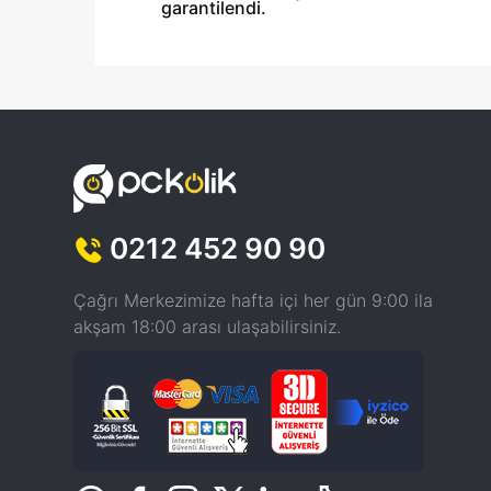
garantilendi.
0212 452 90 90
Çağrı Merkezimize hafta içi her gün 9:00 ila
akşam 18:00 arası ulaşabilirsiniz.