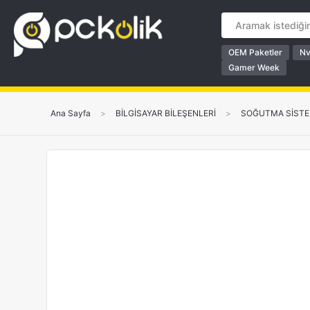
OEM Paketler
Nv
Gamer Week
Ana Sayfa
>
BİLGİSAYAR BİLEŞENLERİ
>
SOĞUTMA SİSTE