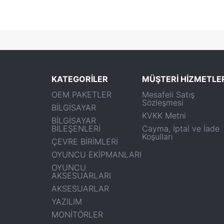
KATEGORİLER
MÜŞTERİ HİZMETLE
OEM PAKETLER
Mesafeli Satış
Sözleşmesi
BİLGİSAYAR
KVKK Metni
BİLGİSAYAR
BİLEŞENLERİ
Cayma, İptal ve İade
Koşulları
ÇEVRE BİRİMLERİ
OYUNCU EKİPMANLARI
OYUNCU
AKSESUARLARI
AKSESUARLAR
YAZILIM
MONİTÖRLER