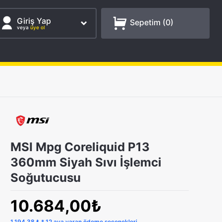
Giriş Yap
Sepetim (
0
)
veya
üye ol
MSI Mpg Coreliquid P13
360mm Siyah Sıvı İşlemci
Soğutucusu
10.684,00₺
1.194,38 ₺ * 12 aya varan ödeme seçenekleri