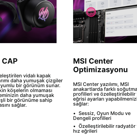
 CAP
MSI Center
Optimizasyonu
leştirilen vidalı kapak
arımı daha yumuşak çizgiler
MSI Center yazılımı, MSI
uyumlu bir görünüm sunar.
anakartlarda farklı soğutm
kin köşelerin olmaması
profilleri ve özelleştirilebilir
teminizin daha yumuşak
eğrisi ayarları yapabilmeniz
işli bir görünüme sahip
sağlar:
sını sağlar.
Sessiz, Oyun Modu ve
Dengeli profilleri
Özelleştirilebilir radyatör
hız eğrileri