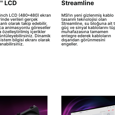
1'' LCD
Streamline
-inch LCD (480*480) ekran
MSI’ın yeni gizlenmiş kablo
inde verileri gerçek
tasarım teknolojisi olan
nlı olarak takip edebilir,
Streamline, su bloğuna ait
ıca animasyonlu göreseller
güç ve sinyal kablolarını tü
 özelleştirilmiş içerikler
muhafazasına tamamen
ntüleyebilirsiniz. Dinamik
entegre ederek kabloların
sistem bilgisi ekranı olarak
dışarıdan görünmesini
anabilirsiniz.
engeller.