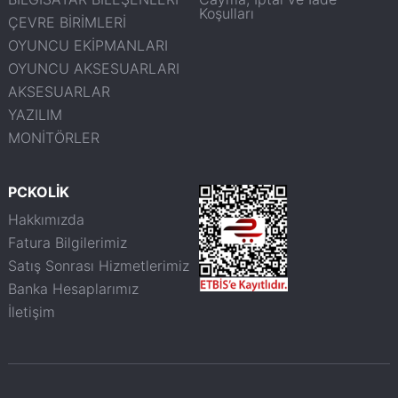
Koşulları
ÇEVRE BİRİMLERİ
OYUNCU EKİPMANLARI
OYUNCU AKSESUARLARI
AKSESUARLAR
YAZILIM
MONİTÖRLER
PCKOLİK
Hakkımızda
Fatura Bilgilerimiz
Satış Sonrası Hizmetlerimiz
Banka Hesaplarımız
İletişim