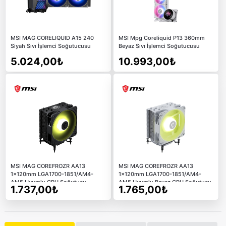
MSI MAG CORELIQUID A15 240
MSI Mpg Coreliquid P13 360mm
Siyah Sıvı İşlemci Soğutucusu
Beyaz Sıvı İşlemci Soğutucusu
5.024,00₺
10.993,00₺
MSI MAG COREFROZR AA13
MSI MAG COREFROZR AA13
1x120mm LGA1700-1851/AM4-
1x120mm LGA1700-1851/AM4-
AM5 Uyumlu CPU Soğutucu
AM5 Uyumlu Beyaz CPU Soğutucu
1.737,00₺
1.765,00₺