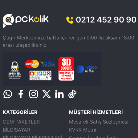
0212 452 90 90
Çağrı Merkezimize hafta içi her gün 9:00 ila akşam 18:00
arası ulaşabilirsiniz.
KATEGORİLER
MÜŞTERİ HİZMETLERİ
OEM PAKETLER
Mesafeli Satış Sözleşmesi
BİLGİSAYAR
KVKK Metni
BİLGİSAYAR BİLEŞENLERİ
Cayma, İptal ve İade