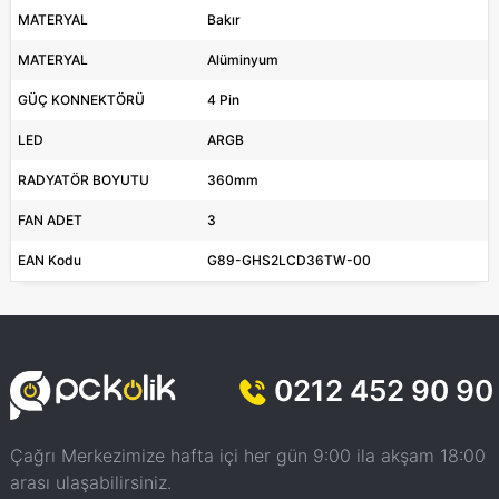
MATERYAL
Bakır
MATERYAL
Alüminyum
GÜÇ KONNEKTÖRÜ
4 Pin
LED
ARGB
RADYATÖR BOYUTU
360mm
FAN ADET
3
EAN Kodu
G89-GHS2LCD36TW-00
0212 452 90 90
Çağrı Merkezimize hafta içi her gün 9:00 ila akşam 18:00
arası ulaşabilirsiniz.