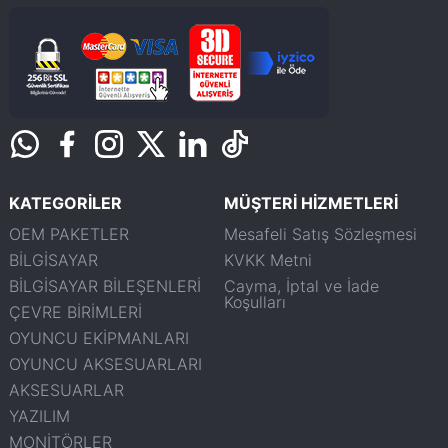
KATEGORİLER
MÜŞTERİ HİZMETLERİ
OEM PAKETLER
Mesafeli Satış Sözleşmesi
BİLGİSAYAR
KVKK Metni
BİLGİSAYAR BİLEŞENLERİ
Cayma, İptal ve İade
Koşulları
ÇEVRE BİRİMLERİ
OYUNCU EKİPMANLARI
OYUNCU AKSESUARLARI
AKSESUARLAR
YAZILIM
MONİTÖRLER