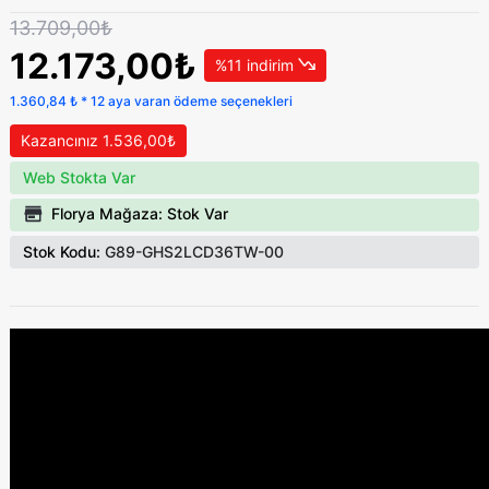
13.709,00₺
12.173,00₺
%11 indirim
1.360,84 ₺ * 12 aya varan ödeme seçenekleri
Kazancınız 1.536,00₺
Web Stokta Var
Florya Mağaza: Stok Var
Stok Kodu:
G89-GHS2LCD36TW-00