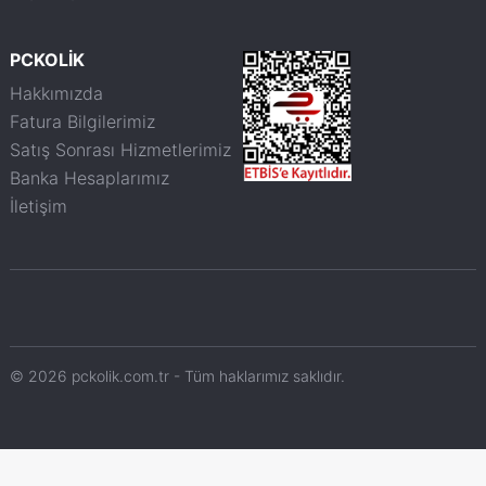
PCKOLİK
Hakkımızda
Fatura Bilgilerimiz
Satış Sonrası Hizmetlerimiz
Banka Hesaplarımız
İletişim
© 2026 pckolik.com.tr - Tüm haklarımız saklıdır.