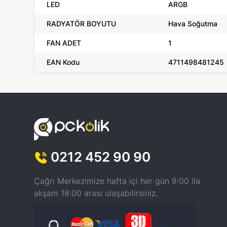
LED
ARGB
RADYATÖR BOYUTU
Hava Soğutma
FAN ADET
1
EAN Kodu
4711498481245
0212 452 90 90
Çağrı Merkezimize hafta içi her gün 9:00 ila
akşam 18:00 arası ulaşabilirsiniz.