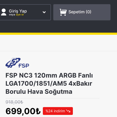
Giriş Yap
Sepetim (
0
)
veya
üye ol
FSP NC3 120mm ARGB Fanlı
LGA1700/1851/AM5 4xBakır
Borulu Hava Soğutma
918,00₺
699,00₺
%24 indirim