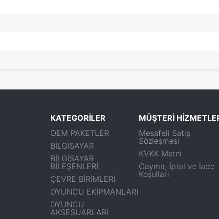
KATEGORİLER
MÜŞTERİ HİZMETLE
OEM PAKETLER
Mesafeli Satış
Sözleşmesi
BİLGİSAYAR
KVKK Metni
BİLGİSAYAR
BİLEŞENLERİ
Cayma, İptal ve İade
Koşulları
ÇEVRE BİRİMLERİ
OYUNCU EKİPMANLARI
OYUNCU
AKSESUARLARI