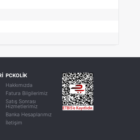
Rİ
PCKOLİK
Hakkımızda
Fatura Bilgilerimiz
Satış Sonrası
Hizmetlerimiz
Banka Hesaplarımız
İletişim