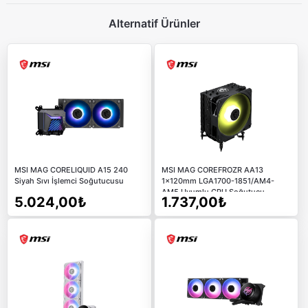
Alternatif Ürünler
MSI MAG CORELIQUID A15 240
MSI MAG COREFROZR AA13
Siyah Sıvı İşlemci Soğutucusu
1x120mm LGA1700-1851/AM4-
AM5 Uyumlu CPU Soğutucu
5.024,00₺
1.737,00₺