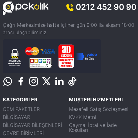
0212 452 90 90
Çağrı Merkezimize hafta içi her gün 9:00 ila akşam 18:00
arası ulaşabilirsiniz.
KATEGORİLER
MÜŞTERİ HİZMETLERİ
OEM PAKETLER
Mesafeli Satış Sözleşmesi
BİLGİSAYAR
KVKK Metni
BİLGİSAYAR BİLEŞENLERİ
Cayma, İptal ve İade
Koşulları
ÇEVRE BİRİMLERİ