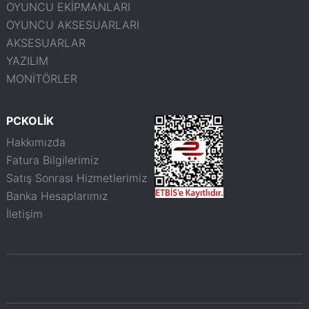
OYUNCU EKİPMANLARI
OYUNCU AKSESUARLARI
AKSESUARLAR
YAZILIM
MONİTÖRLER
PCKOLİK
Hakkımızda
Fatura Bilgilerimiz
Satış Sonrası Hizmetlerimiz
Banka Hesaplarımız
İletişim