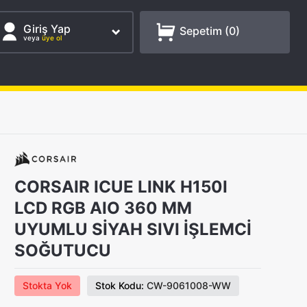
Giriş Yap
Sepetim (
0
)
veya
üye ol
CORSAIR ICUE LINK H150I
LCD RGB AIO 360 MM
UYUMLU SİYAH SIVI İŞLEMCİ
SOĞUTUCU
Stokta Yok
Stok Kodu:
CW-9061008-WW