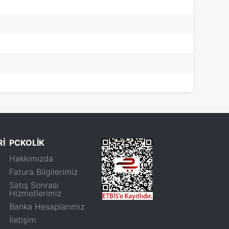
Rİ
PCKOLİK
Hakkımızda
Fatura Bilgilerimiz
Satış Sonrası
Hizmetlerimiz
Banka Hesaplarımız
İletişim