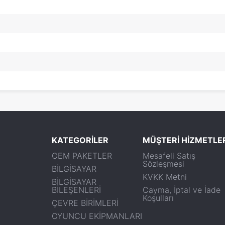
8
KATEGORİLER
MÜŞTERİ HİZMETLE
OEM PAKETLER
Mesafeli Satış
Sözleşmesi
BİLGİSAYAR
KVKK Metni
BİLGİSAYAR
BİLEŞENLERİ
Cayma, İptal ve İade
Koşulları
ÇEVRE BİRİMLERİ
OYUNCU EKİPMANLARI