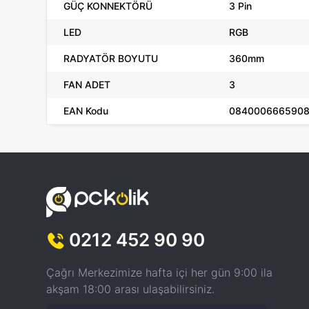
GÜÇ KONNEKTÖRÜ
3 Pin
LED
RGB
RADYATÖR BOYUTU
360mm
FAN ADET
3
EAN Kodu
084000666590
0212 452 90 90
Çağrı Merkezimize hafta içi her gün 9:00 ila
akşam 18:00 arası ulaşabilirsiniz.