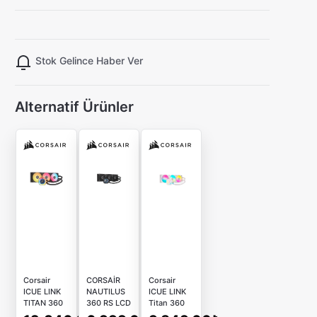
Stok Gelince Haber Ver
Alternatif Ürünler
Corsair
CORSAİR
Corsair
ICUE LINK
NAUTILUS
ICUE LINK
TITAN 360
360 RS LCD
Titan 360
RX LCD
R120
RX RGB AIO