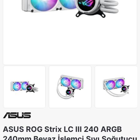
ASUS ROG Strix LC III 240 ARGB
240mm Beyaz İşlemci Sıvı Soğutucu