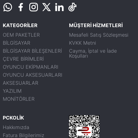
KATEGORİLER
MÜŞTERİ HİZMETLERİ
OEM PAKETLER
Mesafeli Satış Sözleşmesi
BİLGİSAYAR
KVKK Metni
BİLGİSAYAR BİLEŞENLERİ
Cayma, İptal ve İade
Koşulları
ÇEVRE BİRİMLERİ
OYUNCU EKİPMANLARI
OYUNCU AKSESUARLARI
AKSESUARLAR
YAZILIM
MONİTÖRLER
PCKOLİK
Hakkımızda
Fatura Bilgilerimiz