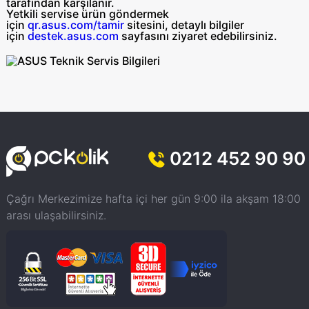
tarafından
karşılanır.
Yetkili servise ürün göndermek
için
qr.asus.com/tamir
sitesini, detaylı bilgiler
için
destek.asus.com
sayfasını ziyaret edebilirsiniz.
0212 452 90 90
Çağrı Merkezimize hafta içi her gün 9:00 ila akşam 18:00
arası ulaşabilirsiniz.