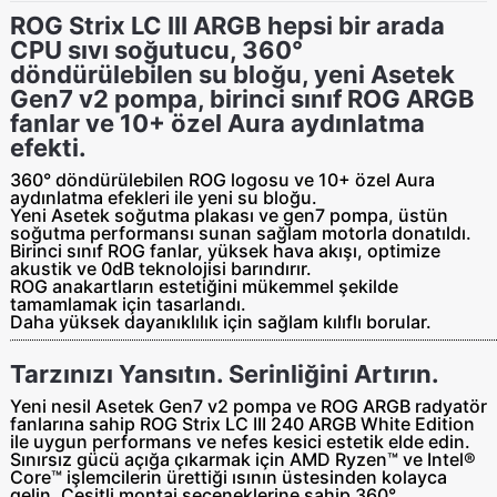
ROG Strix LC III ARGB hepsi bir arada
CPU sıvı soğutucu, 360°
döndürülebilen su bloğu, yeni Asetek
Gen7 v2 pompa, birinci sınıf ROG ARGB
fanlar ve 10+ özel Aura aydınlatma
efekti.
360° döndürülebilen ROG logosu ve 10+ özel Aura
aydınlatma efekleri ile yeni su bloğu.
Yeni Asetek soğutma plakası ve gen7 pompa, üstün
soğutma performansı sunan sağlam motorla donatıldı.
Birinci sınıf ROG fanlar, yüksek hava akışı, optimize
akustik ve 0dB teknolojisi barındırır.
ROG anakartların estetiğini mükemmel şekilde
tamamlamak için tasarlandı.
Daha yüksek dayanıklılık için sağlam kılıflı borular.
Tarzınızı Yansıtın. Serinliğini Artırın.
Yeni nesil Asetek Gen7 v2 pompa ve ROG ARGB radyatör
fanlarına sahip ROG Strix LC III 240 ARGB White Edition
ile uygun performans ve nefes kesici estetik elde edin.
Sınırsız gücü açığa çıkarmak için AMD Ryzen™ ve Intel®
Core™ işlemcilerin ürettiği ısının üstesinden kolayca
gelin. Çeşitli montaj seçeneklerine sahip 360°