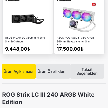
ASUS ProArt LC 360mm İşlemci
ASUS ROG Ryuo III 360 ARGB
Sıvı Soğutucu
360mm Beyaz İşlemci Sıvı
Soğutucu
9.448,00₺
17.500,00₺
Taksit
Ürün Açıklaması
Ürün Özellikleri
Seçenekleri
ROG Strix LC III 240 ARGB White
Edition