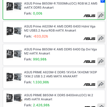
ASUS Prime B650M-R 7000Mhz(OC) RGB M.2 AM5
mATX DDR5 Anakart
Fark:
0,00₺
ASUS Prime A620M-K AM5 DDR5 6400 Hdmi Vga
M2 USB3.2 Aura RGB mATX Anakart
Fark:
-633,02₺
ASUS Prime B650M-K AM5 DDR5 6400 Dp Dvi Vga
M2 mATX Anakart
Fark:
990,98₺
ASUS PRIME A620M-E DDR5 1XVGA 1XHDMI 1XDP
1XM.2 USB 3.2 AM5 MATX ANAKART
Fark:
1.330,98₺
ASUS PRIME B850M-K DDR5 8400mhz(OC) M.2
AM5 mATX Anakart
Fark:
2.426,98₺