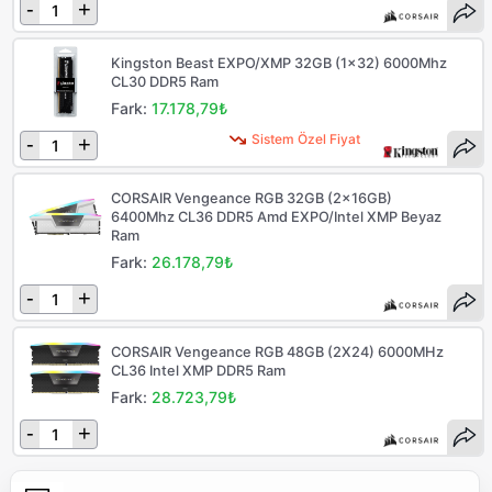
-
+
Kingston Beast EXPO/XMP 32GB (1x32) 6000Mhz
CL30 DDR5 Ram
Fark:
17.178,79₺
Sistem Özel Fiyat
-
+
CORSAIR Vengeance RGB 32GB (2x16GB)
6400Mhz CL36 DDR5 Amd EXPO/Intel XMP Beyaz
Ram
Fark:
26.178,79₺
-
+
CORSAIR Vengeance RGB 48GB (2X24) 6000MHz
CL36 Intel XMP DDR5 Ram
Fark:
28.723,79₺
-
+