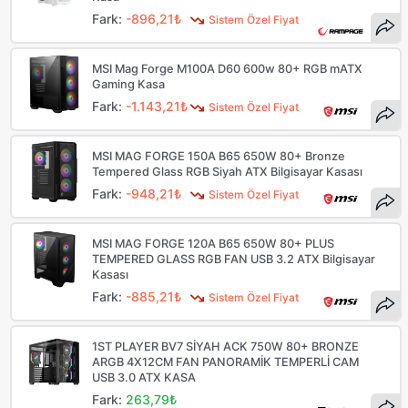
Fark:
-896,21₺
Sistem Özel Fiyat
MSI Mag Forge M100A D60 600w 80+ RGB mATX
Gaming Kasa
Fark:
-1.143,21₺
Sistem Özel Fiyat
MSI MAG FORGE 150A B65 650W 80+ Bronze
Tempered Glass RGB Siyah ATX Bilgisayar Kasası
Fark:
-948,21₺
Sistem Özel Fiyat
MSI MAG FORGE 120A B65 650W 80+ PLUS
TEMPERED GLASS RGB FAN USB 3.2 ATX Bilgisayar
Kasası
Fark:
-885,21₺
Sistem Özel Fiyat
1ST PLAYER BV7 SİYAH ACK 750W 80+ BRONZE
ARGB 4X12CM FAN PANORAMİK TEMPERLİ CAM
USB 3.0 ATX KASA
Fark:
263,79₺