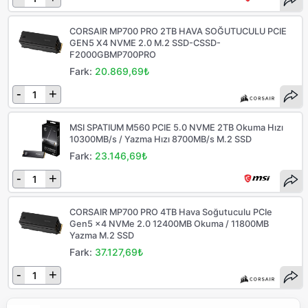
CORSAIR MP700 PRO 2TB HAVA SOĞUTUCULU PCIE
GEN5 X4 NVME 2.0 M.2 SSD-CSSD-
F2000GBMP700PRO
Fark:
20.869,69₺
-
+
MSI SPATIUM M560 PCIE 5.0 NVME 2TB Okuma Hızı
10300MB/s / Yazma Hızı 8700MB/s M.2 SSD
Fark:
23.146,69₺
-
+
CORSAIR MP700 PRO 4TB Hava Soğutuculu PCIe
Gen5 x4 NVMe 2.0 12400MB Okuma / 11800MB
Yazma M.2 SSD
Fark:
37.127,69₺
-
+