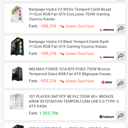
Rampage Hydra V3 White Temperli Camli Beyaz
7*12cm RGB Fan ATX ExcLusive 750W Gaming
Oyuncu Kasası
Fark:
-196,21₺
Sistem Özel Fiyat
Rampage Hydra V3 Black Temperli Camli Siyah
7*12cm RGB Fan ATX Gaming Oyuncu Kasası
Fark:
-196,21₺
Sistem Özel Fiyat
MSI MAG FORGE 121A B75 PCIE5 750W Bronze
Tempered Glass RGB Fan ATX Bilgisayar Kasası
Fark:
-103,21₺
Sistem Özel Fiyat
1ST PLAYER GM7 BTF BEYAZ 750W 80+ BRONZE
ARGB 4X12CM FAN TEMPERLİ CAM USB 3.0 TYPE-C
ATX KASA
Fark:
1.303,79₺