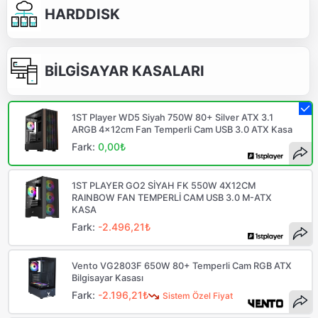
HARDDISK
BİLGİSAYAR KASALARI
1ST Player WD5 Siyah 750W 80+ Silver ATX 3.1
ARGB 4x12cm Fan Temperli Cam USB 3.0 ATX Kasa
Fark:
0,00₺
1ST PLAYER GO2 SİYAH FK 550W 4X12CM
RAINBOW FAN TEMPERLİ CAM USB 3.0 M-ATX
KASA
Fark:
-2.496,21₺
Vento VG2803F 650W 80+ Temperli Cam RGB ATX
Bilgisayar Kasası
Fark:
-2.196,21₺
Sistem Özel Fiyat