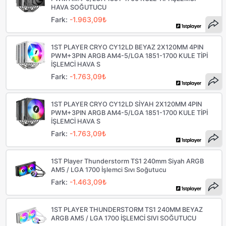
HAVA SOĞUTUCU
Fark:
-1.963,09₺
1ST PLAYER CRYO CY12LD BEYAZ 2X120MM 4PIN
PWM+3PIN ARGB AM4-5/LGA 1851-1700 KULE TİPİ
İŞLEMCİ HAVA S
Fark:
-1.763,09₺
1ST PLAYER CRYO CY12LD SİYAH 2X120MM 4PIN
PWM+3PIN ARGB AM4-5/LGA 1851-1700 KULE TİPİ
İŞLEMCİ HAVA S
Fark:
-1.763,09₺
1ST Player Thunderstorm TS1 240mm Siyah ARGB
AM5 / LGA 1700 İşlemci Sıvı Soğutucu
Fark:
-1.463,09₺
1ST PLAYER THUNDERSTORM TS1 240MM BEYAZ
ARGB AM5 / LGA 1700 İŞLEMCİ SIVI SOĞUTUCU