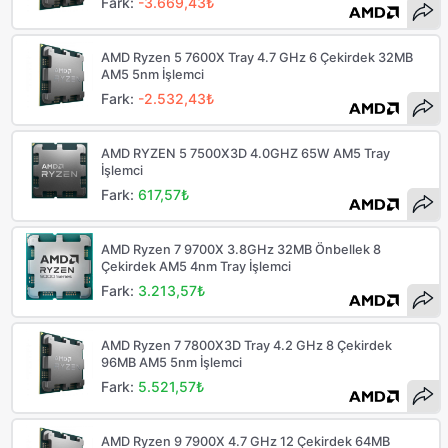
Fark:
-3.669,43₺
AMD Ryzen 5 7600X Tray 4.7 GHz 6 Çekirdek 32MB
AM5 5nm İşlemci
Fark:
-2.532,43₺
AMD RYZEN 5 7500X3D 4.0GHZ 65W AM5 Tray
İşlemci
Fark:
617,57₺
AMD Ryzen 7 9700X 3.8GHz 32MB Önbellek 8
Çekirdek AM5 4nm Tray İşlemci
Fark:
3.213,57₺
AMD Ryzen 7 7800X3D Tray 4.2 GHz 8 Çekirdek
96MB AM5 5nm İşlemci
Fark:
5.521,57₺
AMD Ryzen 9 7900X 4.7 GHz 12 Çekirdek 64MB