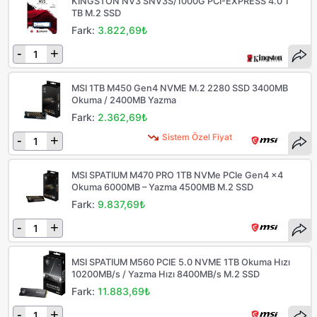
KINGSTON NV3 SNV3S/1000G PCI-EXPRESS 4.0 1
TB M.2 SSD
Fark:
3.822,69₺
-
+
MSI 1TB M450 Gen4 NVME M.2 2280 SSD 3400MB
Okuma / 2400MB Yazma
Fark:
2.362,69₺
Sistem Özel Fiyat
-
+
MSI SPATIUM M470 PRO 1TB NVMe PCIe Gen4 x4
Okuma 6000MB – Yazma 4500MB M.2 SSD
Fark:
9.837,69₺
-
+
MSI SPATIUM M560 PCIE 5.0 NVME 1TB Okuma Hızı
10200MB/s / Yazma Hızı 8400MB/s M.2 SSD
Fark:
11.883,69₺
-
+