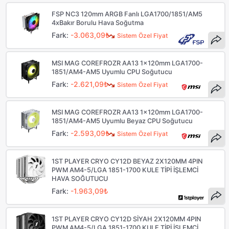
FSP NC3 120mm ARGB Fanlı LGA1700/1851/AM5
4xBakır Borulu Hava Soğutma
Fark:
-3.063,09₺
Sistem Özel Fiyat
MSI MAG COREFROZR AA13 1x120mm LGA1700-
1851/AM4-AM5 Uyumlu CPU Soğutucu
Fark:
-2.621,09₺
Sistem Özel Fiyat
MSI MAG COREFROZR AA13 1x120mm LGA1700-
1851/AM4-AM5 Uyumlu Beyaz CPU Soğutucu
Fark:
-2.593,09₺
Sistem Özel Fiyat
1ST PLAYER CRYO CY12D BEYAZ 2X120MM 4PIN
PWM AM4-5/LGA 1851-1700 KULE TİPİ İŞLEMCİ
HAVA SOĞUTUCU
Fark:
-1.963,09₺
1ST PLAYER CRYO CY12D SİYAH 2X120MM 4PIN
PWM AM4-5/LGA 1851-1700 KULE TİPİ İŞLEMCİ