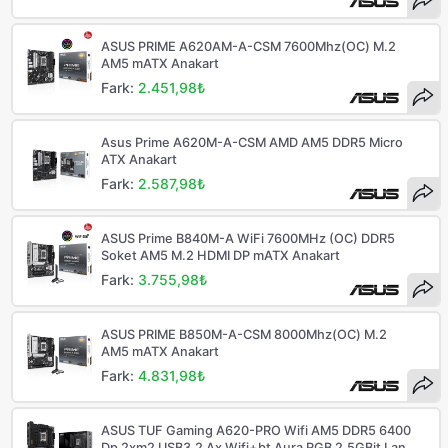
ASUS PRIME A620AM-A-CSM 7600Mhz(OC) M.2
AM5 mATX Anakart
Fark:
2.451,98₺
Asus Prime A620M-A-CSM AMD AM5 DDR5 Micro
ATX Anakart
Fark:
2.587,98₺
ASUS Prime B840M-A WiFi 7600MHz (OC) DDR5
Soket AM5 M.2 HDMI DP mATX Anakart
Fark:
3.755,98₺
ASUS PRIME B850M-A-CSM 8000Mhz(OC) M.2
AM5 mATX Anakart
Fark:
4.831,98₺
ASUS TUF Gaming A620-PRO Wifi AM5 DDR5 6400
Dp 2xm2 USB3.2 Ax Wifi+bt Aura RGB 2.5GBit Lan