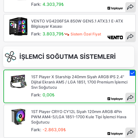
Fark:
4.303,79₺
VENTO VG4206FSA 850W GEN5.1 ATX3.1 E-ATX
Bilgisayar Kasası
Fark:
3.803,79₺
Sistem Özel Fiyat
İŞLEMCİ SOĞUTMA SİSTEMLERİ
1ST Player X Starship 240mm Siyah ARGB IPS 2.4"
Dijital Ekranlı AM5 / LGA 1851, 1700 Premium İşlemci
Sıvı Soğutucu
Fark:
0,00₺
1ST Player CRYO CY12L Siyah 120mm ARGB 4Pin
PWM AM4-5/LGA 1851-1700 Kule Tipi İşlemci Hava
Soğutucu
Fark:
-2.863,09₺