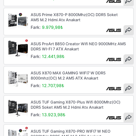
ASUS Prime X870-P 8000Mhz(OC) DDR5 Soket
AM5 M.2 Hdmi Atx Anakart
Fark:
9.979,98₺
ASUS ProArt B850 Creator Wifi NEO 9000MHz AM5
DDR5 WI-FI 7 ATX Anakart
Fark:
12.441,98₺
ASUS X870 MAX GAMING WIFI7 W DDR5
8000mhz(OC) M.2 AM5 ATX Anakart
Fark:
12.707,98₺
ASUS TUF Gaming X870-Plus Wifi 8000Mhz(OC)
DDR5 Soket AM5 M.2 Hdmi Atx Anakart
Fark:
13.923,98₺
ASUS TUF Gaming X870-PRO WIFI7 W NEO