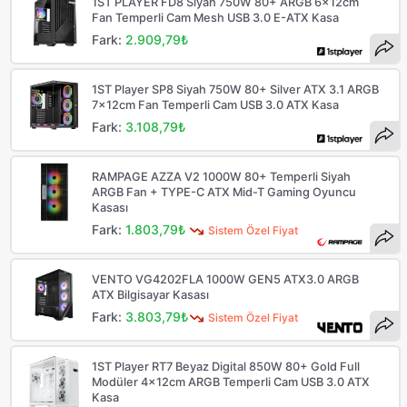
1ST PLAYER FD8 Siyah 750W 80+ ARGB 6x12cm
Fan Temperli Cam Mesh USB 3.0 E-ATX Kasa
Fark:
2.909,79₺
1ST Player SP8 Siyah 750W 80+ Silver ATX 3.1 ARGB
7x12cm Fan Temperli Cam USB 3.0 ATX Kasa
Fark:
3.108,79₺
RAMPAGE AZZA V2 1000W 80+ Temperli Siyah
ARGB Fan + TYPE-C ATX Mid-T Gaming Oyuncu
Kasası
Fark:
1.803,79₺
Sistem Özel Fiyat
VENTO VG4202FLA 1000W GEN5 ATX3.0 ARGB
ATX Bilgisayar Kasası
Fark:
3.803,79₺
Sistem Özel Fiyat
1ST Player RT7 Beyaz Digital 850W 80+ Gold Full
Modüler 4x12cm ARGB Temperli Cam USB 3.0 ATX
Kasa