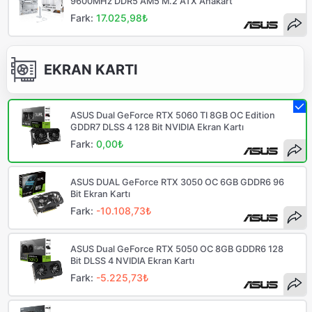
9600MHz DDR5 AM5 M.2 ATX Anakart
Fark:
17.025,98₺
EKRAN KARTI
ASUS Dual GeForce RTX 5060 TI 8GB OC Edition
GDDR7 DLSS 4 128 Bit NVIDIA Ekran Kartı
Fark:
0,00₺
ASUS DUAL GeForce RTX 3050 OC 6GB GDDR6 96
Bit Ekran Kartı
Fark:
-10.108,73₺
ASUS Dual GeForce RTX 5050 OC 8GB GDDR6 128
Bit DLSS 4 NVIDIA Ekran Kartı
Fark:
-5.225,73₺