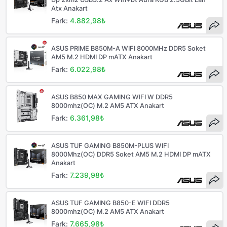
Atx Anakart
Fark:
4.882,98₺
ASUS PRIME B850M-A WIFI 8000MHz DDR5 Soket
AM5 M.2 HDMI DP mATX Anakart
Fark:
6.022,98₺
ASUS B850 MAX GAMING WIFI W DDR5
8000mhz(OC) M.2 AM5 ATX Anakart
Fark:
6.361,98₺
ASUS TUF GAMING B850M-PLUS WIFI
8000Mhz(OC) DDR5 Soket AM5 M.2 HDMI DP mATX
Anakart
Fark:
7.239,98₺
ASUS TUF GAMING B850-E WIFI DDR5
8000mhz(OC) M.2 AM5 ATX Anakart
Fark:
7.665,98₺