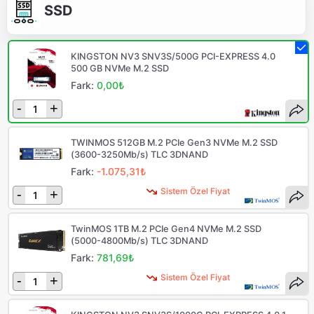
SSD
KINGSTON NV3 SNV3S/500G PCI-EXPRESS 4.0
500 GB NVMe M.2 SSD
Fark:
0,00₺
-
+
TWINMOS 512GB M.2 PCIe Gen3 NVMe M.2 SSD
(3600-3250Mb/s) TLC 3DNAND
Fark:
-1.075,31₺
Sistem Özel Fiyat
-
+
TwinMOS 1TB M.2 PCIe Gen4 NVMe M.2 SSD
(5000-4800Mb/s) TLC 3DNAND
Fark:
781,69₺
Sistem Özel Fiyat
-
+