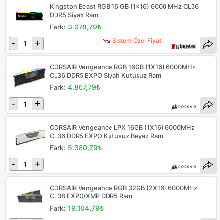
Kingston Beast RGB 16 GB (1x16) 6000 MHz CL36
DDR5 Siyah Ram
Fark:
3.978,79₺
Sistem Özel Fiyat
-
+
CORSAIR Vengeance RGB 16GB (1X16) 6000MHz
CL36 DDR5 EXPO Siyah Kutusuz Ram
Fark:
4.867,79₺
-
+
CORSAIR Vengeance LPX 16GB (1X16) 6000MHz
CL36 DDR5 EXPO Kutusuz Beyaz Ram
Fark:
5.380,79₺
-
+
CORSAIR Vengeance RGB 32GB (2X16) 6000MHz
CL38 EXPO/XMP DDR5 Ram
Fark:
19.104,79₺