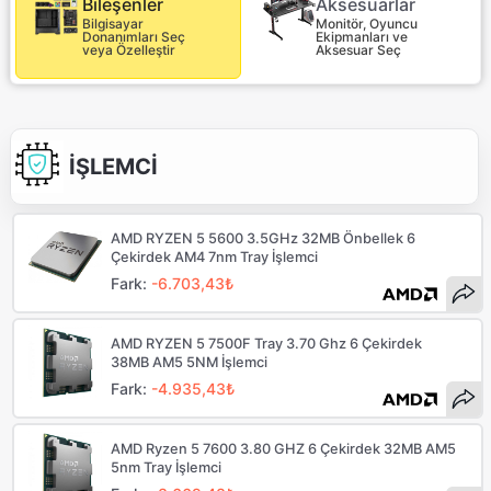
Aksesuarlar
Bileşenler
Monitör, Oyuncu
Bilgisayar
Ekipmanları ve
Donanımları Seç
Aksesuar Seç
veya Özelleştir
İŞLEMCİ
AMD RYZEN 5 5600 3.5GHz 32MB Önbellek 6
Çekirdek AM4 7nm Tray İşlemci
Fark:
-6.703,43₺
AMD RYZEN 5 7500F Tray 3.70 Ghz 6 Çekirdek
38MB AM5 5NM İşlemci
Fark:
-4.935,43₺
AMD Ryzen 5 7600 3.80 GHZ 6 Çekirdek 32MB AM5
5nm Tray İşlemci