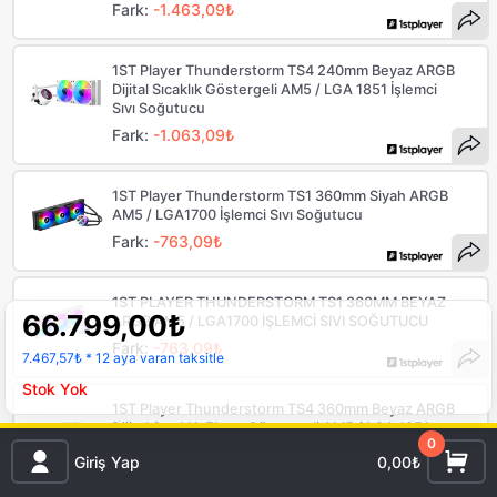
Fark:
-1.463,09₺
1ST Player Thunderstorm TS4 240mm Beyaz ARGB
Dijital Sıcaklık Göstergeli AM5 / LGA 1851 İşlemci
Sıvı Soğutucu
Fark:
-1.063,09₺
1ST Player Thunderstorm TS1 360mm Siyah ARGB
AM5 / LGA1700 İşlemci Sıvı Soğutucu
Fark:
-763,09₺
1ST PLAYER THUNDERSTORM TS1 360MM BEYAZ
66.799,00
₺
ARGB AM5 / LGA1700 İŞLEMCİ SIVI SOĞUTUCU
Fark:
-763,09₺
7.467,57₺
* 12 aya varan taksitle
Stok Yok
1ST Player Thunderstorm TS4 360mm Beyaz ARGB
Dijital Sıcaklık Ekran Göstergeli AM5 / LGA 1851
0
İşlemci Sıvı Soğutucusu
Giriş Yap
0,00₺
Fark:
36,91₺