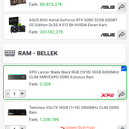
Fark:
86.873,27₺
ASUS ROG Astral GeForce RTX 5090 32GB GDDR7
OC Edition DLSS 4 512 Bit NVIDIA Ekran Kartı
Fark:
301.192,27₺
RAM - BELLEK
XPG Lancer Blade Black RGB (1X16) 16GB 6000MHz
CL48 XMP/EXPO DDR5 Kutusuz Ram
Fark:
0,00₺
-
+
Twinmos VOLTX 16GB (1x16) 5600MHz CL46 DDR5
Ram
Fark:
1.208,79₺
Sistem Özel Fiyat
-
+