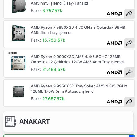
AM5 nm5 İşlemci (Tray-Fansız)
Fark:
6.757,57₺
AMD Ryzen 7 9850X3D 4.70 GHz 8 Çekirdek 96MB
AM5 4nm Tray İşlemci
Fark:
15.750,57₺
AMD Ryzen 9 9900X3D AM5 4.4/5.5GHZ 128MB
Önbellek 12 Çekirdek 120W AM5 4nm Tray İşlemci
Fark:
21.488,57₺
AMD Ryzen 9 9950X3D Tray Soket AM5 4.3/5.7GHz
128MB 170W 5nm Kutusuz işlemci
Fark:
27.657,57₺
ANAKART