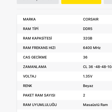
MARKA
CORSAIR
RAM TİPİ
DDR5
RAM KAPASİTESİ
32GB
RAM FREKANS HIZI
6400 MHz
CAS GECİKME
36
ZAMANLAMA
CL 36 -48-48-10
VOLTAJ
1.35V
RENK
Beyaz
PAKET RAM SAYISI
2
RAM UYUMLULUĞU
Masaüstü Ram