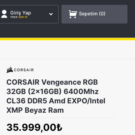
Giriş Yap
Sepetim (
0
)
veya
üye ol
CORSAIR Vengeance RGB
32GB (2x16GB) 6400Mhz
CL36 DDR5 Amd EXPO/Intel
XMP Beyaz Ram
35.999,00₺