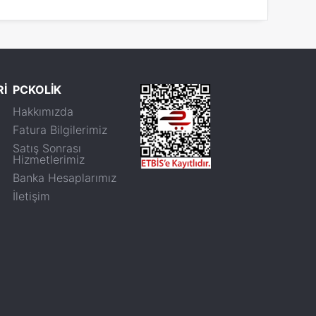
Rİ
PCKOLİK
Hakkımızda
Fatura Bilgilerimiz
Satış Sonrası
Hizmetlerimiz
Banka Hesaplarımız
İletişim