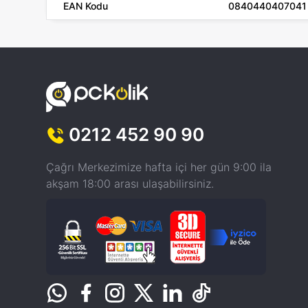
EAN Kodu
0840440407041
0212 452 90 90
Çağrı Merkezimize hafta içi her gün 9:00 ila
akşam 18:00 arası ulaşabilirsiniz.