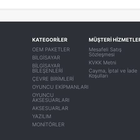
KATEGORİLER
MÜŞTERİ HİZMETLE
OEM PAKETLER
Mesafeli Satış
Sözleşmesi
BİLGİSAYAR
KVKK Metni
BİLGİSAYAR
BİLEŞENLERİ
Cayma, İptal ve İade
Koşulları
ÇEVRE BİRİMLERİ
OYUNCU EKİPMANLARI
OYUNCU
AKSESUARLARI
AKSESUARLAR
YAZILIM
MONİTÖRLER