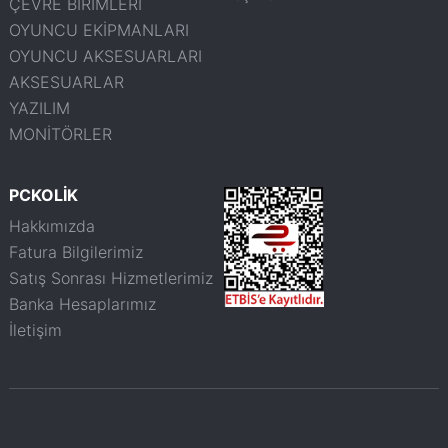
ÇEVRE BİRİMLERİ
OYUNCU EKİPMANLARI
OYUNCU AKSESUARLARI
AKSESUARLAR
YAZILIM
MONİTÖRLER
PCKOLİK
Hakkımızda
Fatura Bilgilerimiz
Satış Sonrası Hizmetlerimiz
Banka Hesaplarımız
İletişim