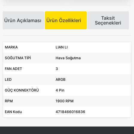
Taksit
Ürün Açıklaması
Ürün Özellikleri
Seçenekleri
MARKA
LIAN LI
SOĞUTMA TİPİ
Hava Soğutma
FAN ADET
3
LED
ARGB
GÜÇ KONNEKTÖRÜ
4 Pin
RPM
1900 RPM
EAN Kodu
4718466016836