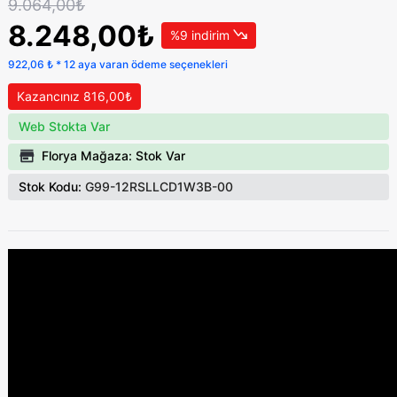
9.064,00₺
8.248,00₺
%9 indirim
922,06 ₺ * 12 aya varan ödeme seçenekleri
Kazancınız 816,00₺
Web Stokta Var
Florya Mağaza: Stok Var
Stok Kodu:
G99-12RSLLCD1W3B-00