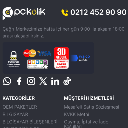
0212 452 90 90
Çağrı Merkezimize hafta içi her gün 9:00 ila akşam 18:00
arası ulaşabilirsiniz.
KATEGORİLER
MÜŞTERİ HİZMETLERİ
OEM PAKETLER
Mesafeli Satış Sözleşmesi
BİLGİSAYAR
KVKK Metni
BİLGİSAYAR BİLEŞENLERİ
Cayma, İptal ve İade
Koşulları