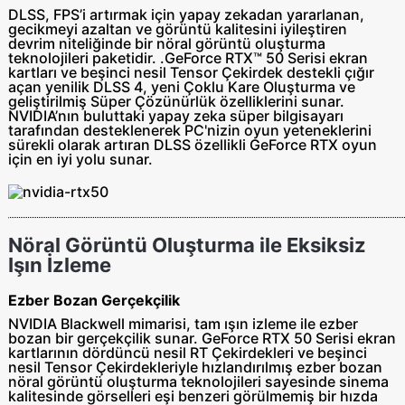
DLSS, FPS’i artırmak için yapay zekadan yararlanan,
gecikmeyi azaltan ve görüntü kalitesini iyileştiren
devrim niteliğinde bir nöral görüntü oluşturma
teknolojileri paketidir.‌ .‌GeForce RTX™ 50 Serisi ekran
kartları ve beşinci nesil Tensor Çekirdek destekli çığır
açan yenilik DLSS 4, yeni Çoklu Kare Oluşturma ve
geliştirilmiş Süper Çözünürlük özelliklerini sunar.
NVIDIA’nın buluttaki yapay zeka süper bilgisayarı
tarafından desteklenerek PC'nizin oyun yeteneklerini
sürekli olarak artıran DLSS özellikli GeForce RTX oyun
için en iyi yolu sunar.
Nöral Görüntü Oluşturma ile Eksiksiz
Işın İzleme
Ezber Bozan Gerçekçilik
NVIDIA Blackwell mimarisi, tam ışın izleme ile ezber
bozan bir gerçekçilik sunar. GeForce RTX 50 Serisi ekran
kartlarının dördüncü nesil RT Çekirdekleri ve beşinci
nesil Tensor Çekirdekleriyle hızlandırılmış ezber bozan
nöral görüntü oluşturma teknolojileri sayesinde sinema
kalitesinde görselleri eşi benzeri görülmemiş bir hızda