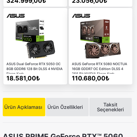
324.999,00₺
23.056,00₺
ASUS Dual GeForce RTX 5050 OC
ASUS GeForce RTX 5080 NOCTUA
8GB GDDR6 128 Bit DLSS 4 NVIDIA
16GB GDDR7 OC Edition DLSS 4
Ekran Kartı
256 Bit NVIDIA Ekran Kartı
18.581,00₺
110.680,00₺
Taksit
Ürün Açıklaması
Ürün Özellikleri
Seçenekleri
ASUS PRIME GeForce RTX™ 5060