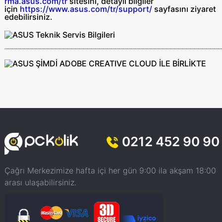
rma.asus.com/tr
sitesini, detaylı bilgiler
için
https://www.asus.com/tr/support/
sayfasını ziyaret
edebilirsiniz.
0212 452 90 90
Çağrı Merkezimize hafta içi her gün 9:00 ila akşam 18:00
arası ulaşabilirsiniz.