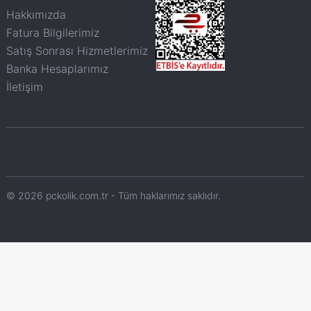
Hakkımızda
Fatura Bilgilerimiz
Satış Sonrası Hizmetlerimiz
Banka Hesaplarımız
İletişim
© 2026 pckolik.com.tr - Tüm haklarımız saklıdır.