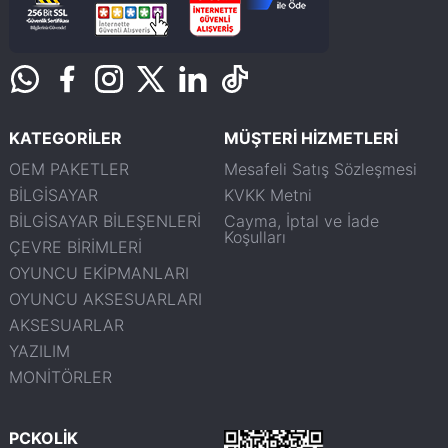
KATEGORİLER
MÜŞTERİ HİZMETLERİ
OEM PAKETLER
Mesafeli Satış Sözleşmesi
BİLGİSAYAR
KVKK Metni
BİLGİSAYAR BİLEŞENLERİ
Cayma, İptal ve İade
Koşulları
ÇEVRE BİRİMLERİ
OYUNCU EKİPMANLARI
OYUNCU AKSESUARLARI
AKSESUARLAR
YAZILIM
MONİTÖRLER
PCKOLİK