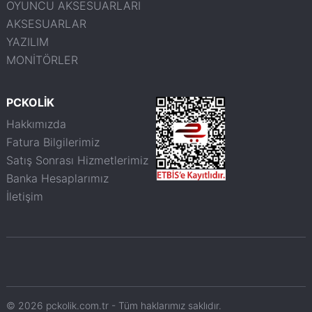
OYUNCU AKSESUARLARI
AKSESUARLAR
YAZILIM
MONİTÖRLER
PCKOLİK
Hakkımızda
Fatura Bilgilerimiz
Satış Sonrası Hizmetlerimiz
Banka Hesaplarımız
İletişim
© 2026 pckolik.com.tr - Tüm haklarımız saklıdır.