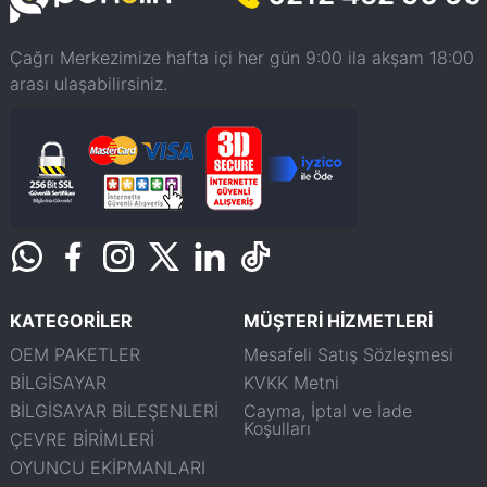
Çağrı Merkezimize hafta içi her gün 9:00 ila akşam 18:00
arası ulaşabilirsiniz.
KATEGORİLER
MÜŞTERİ HİZMETLERİ
OEM PAKETLER
Mesafeli Satış Sözleşmesi
BİLGİSAYAR
KVKK Metni
BİLGİSAYAR BİLEŞENLERİ
Cayma, İptal ve İade
Koşulları
ÇEVRE BİRİMLERİ
OYUNCU EKİPMANLARI