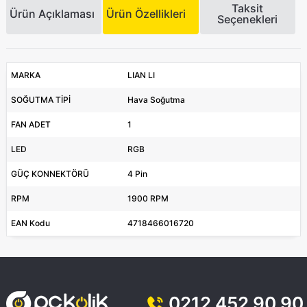
Taksit
Ürün Açıklaması
Ürün Özellikleri
Seçenekleri
MARKA
LIAN LI
SOĞUTMA TİPİ
Hava Soğutma
FAN ADET
1
LED
RGB
GÜÇ KONNEKTÖRÜ
4 Pin
RPM
1900 RPM
EAN Kodu
4718466016720
0212 452 90 90