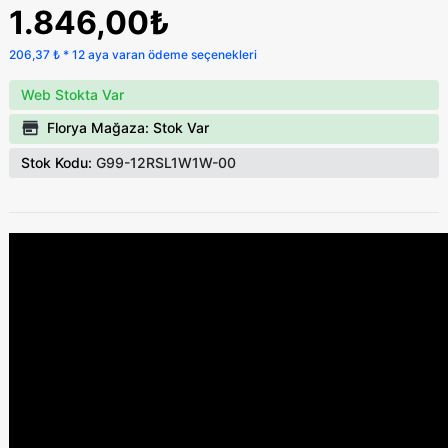
1.846,00₺
206,37 ₺ * 12 aya varan ödeme seçenekleri
Web Stokta Var
Florya Mağaza: Stok Var
Stok Kodu:
G99-12RSL1W1W-00