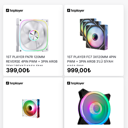
1ST PLAYER FN7R 120MM
1ST PLAYER FC7 3X120MM 4PIN
REVERSE 4PIN PWM + 3PIN ARGB
PWM + 3PIN ARGB 3'LÜ SİYAH
TEKLİ BEYAZ KASA FANI
KASA FANI
399,00₺
999,00₺