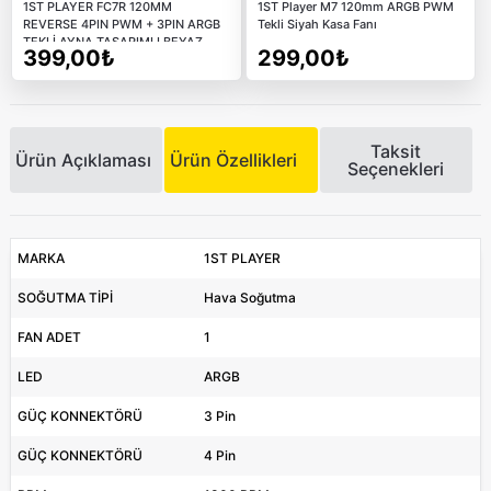
1ST PLAYER FC7R 120MM
1ST Player M7 120mm ARGB PWM
REVERSE 4PIN PWM + 3PIN ARGB
Tekli Siyah Kasa Fanı
TEKLİ AYNA TASARIMLI BEYAZ
399,00₺
299,00₺
KASA FANI
Taksit
Ürün Açıklaması
Ürün Özellikleri
Seçenekleri
MARKA
1ST PLAYER
SOĞUTMA TİPİ
Hava Soğutma
FAN ADET
1
LED
ARGB
GÜÇ KONNEKTÖRÜ
3 Pin
GÜÇ KONNEKTÖRÜ
4 Pin