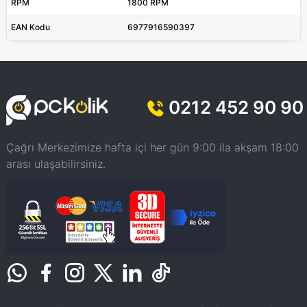
RPM
1800 RPM
EAN Kodu
6977916590397
0212 452 90 90
Çağrı Merkezimize hafta içi her gün 9:00 ila akşam 18:00
arası ulaşabilirsiniz.