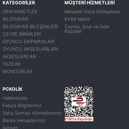
KATEGORİLER
MÜŞTERİ HİZMETLERİ
OEM PAKETLER
Mesafeli Satış Sözleşmesi
BİLGİSAYAR
KVKK Metni
BİLGİSAYAR BİLEŞENLERİ
Cayma, İptal ve İade
Koşulları
ÇEVRE BİRİMLERİ
OYUNCU EKİPMANLARI
OYUNCU AKSESUARLARI
AKSESUARLAR
YAZILIM
MONİTÖRLER
PCKOLİK
Hakkımızda
Fatura Bilgilerimiz
Satış Sonrası Hizmetlerimiz
Banka Hesaplarımız
İletişim