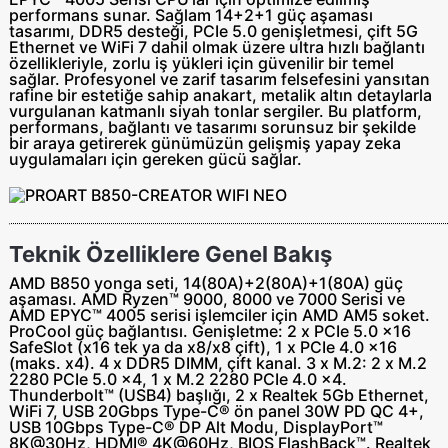
performans sunar. Sağlam 14+2+1 güç aşaması
tasarımı, DDR5 desteği, PCIe 5.0 genişletmesi, çift 5G
Ethernet ve WiFi 7 dahil olmak üzere ultra hızlı bağlantı
özellikleriyle, zorlu iş yükleri için güvenilir bir temel
sağlar. Profesyonel ve zarif tasarım felsefesini yansıtan
rafine bir estetiğe sahip anakart, metalik altın detaylarla
vurgulanan katmanlı siyah tonlar sergiler. Bu platform,
performans, bağlantı ve tasarımı sorunsuz bir şekilde
bir araya getirerek günümüzün gelişmiş yapay zeka
uygulamaları için gereken gücü sağlar.
Teknik Özelliklere Genel Bakış
AMD B850 yonga seti, 14(80A)+2(80A)+1(80A) güç
aşaması. AMD Ryzen™ 9000, 8000 ve 7000 Serisi ve
AMD EPYC™ 4005 serisi işlemciler için AMD AM5 soket.
ProCool güç bağlantısı. Genişletme: 2 x PCIe 5.0 x16
SafeSlot (x16 tek ya da x8/x8 çift), 1 x PCIe 4.0 x16
(maks. x4). 4 x DDR5 DIMM, çift kanal. 3 x M.2: 2 x M.2
2280 PCIe 5.0 x4, 1 x M.2 2280 PCIe 4.0 x4.
Thunderbolt™ (USB4) başlığı, 2 x Realtek 5Gb Ethernet,
WiFi 7, USB 20Gbps Type-C® ön panel 30W PD QC 4+,
USB 10Gbps Type-C® DP Alt Modu, DisplayPort™
8K@30Hz, HDMI® 4K@60Hz, BIOS FlashBack™. Realtek