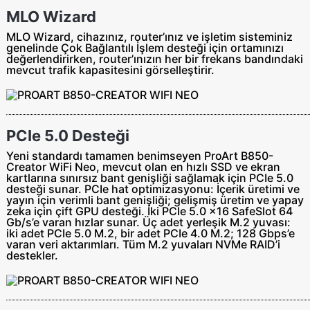
MLO Wizard
MLO Wizard, cihazınız, router’ınız ve işletim sisteminiz
genelinde Çok Bağlantılı İşlem desteği için ortamınızı
değerlendirirken, router’ınızın her bir frekans bandındaki
mevcut trafik kapasitesini görselleştirir.
PCIe 5.0 Desteği
Yeni standardı tamamen benimseyen ProArt B850-
Creator WiFi Neo, mevcut olan en hızlı SSD ve ekran
kartlarına sınırsız bant genişliği sağlamak için PCIe 5.0
desteği sunar. PCIe hat optimizasyonu: İçerik üretimi ve
yayın için verimli bant genişliği; gelişmiş üretim ve yapay
zeka için çift GPU desteği. İki PCIe 5.0 x16 SafeSlot 64
Gb/s’e varan hızlar sunar. Üç adet yerleşik M.2 yuvası:
iki adet PCIe 5.0 M.2, bir adet PCIe 4.0 M.2; 128 Gbps’e
varan veri aktarımları. Tüm M.2 yuvaları NVMe RAID’i
destekler.