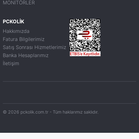
MONİTÖRLER
PCKOLİK
Hakkımızda
Fatura Bilgilerimiz
Satış Sonrası Hizmetlerimiz
Banka Hesaplarımız
İletişim
© 2026 pckolik.com.tr - Tüm haklarımız saklıdır.