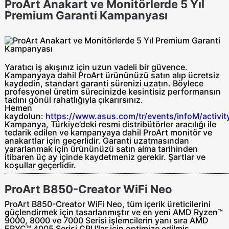
ProArt Anakart ve Monitörlerde 5 Yıl
Premium Garanti Kampanyası
Yaratıcı iş akışınız için uzun vadeli bir güvence.
Kampanyaya dahil ProArt ürününüzü satın alıp ücretsiz
kaydedin, standart garanti sürenizi uzatın. Böylece
profesyonel üretim sürecinizde kesintisiz performansın
tadını gönül rahatlığıyla çıkarırsınız.
Hemen
kaydolun:
https://www.asus.com/tr/events/infoM/activit
Kampanya, Türkiye’deki resmi distribütörler aracılığı ile
tedarik edilen ve kampanyaya dahil ProArt monitör ve
anakartlar için geçerlidir. Garanti uzatmasından
yararlanmak için ürününüzü satın alma tarihinden
itibaren üç ay içinde kaydetmeniz gerekir. Şartlar ve
koşullar geçerlidir.
ProArt B850-Creator WiFi Neo
ProArt B850-Creator WiFi Neo, tüm içerik üreticilerini
güçlendirmek için tasarlanmıştır ve en yeni AMD Ryzen™
9000, 8000 ve 7000 Serisi işlemcilerin yanı sıra AMD
EPYC™ 4005 Serisi CPU'lar için optimize edilmiş