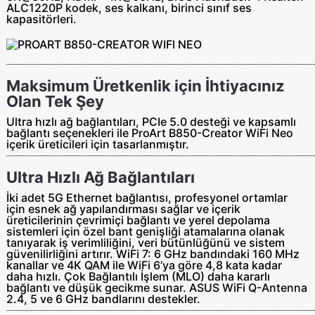
ALC1220P kodek, ses kalkanı, birinci sınıf ses
kapasitörleri.
Maksimum Üretkenlik için İhtiyacınız
Olan Tek Şey
Ultra hızlı ağ bağlantıları, PCIe 5.0 desteği ve kapsamlı
bağlantı seçenekleri ile ProArt B850-Creator WiFi Neo
içerik üreticileri için tasarlanmıştır.
Ultra Hızlı Ağ Bağlantıları
İki adet 5G Ethernet bağlantısı, profesyonel ortamlar
için esnek ağ yapılandırması sağlar ve içerik
üreticilerinin çevrimiçi bağlantı ve yerel depolama
sistemleri için özel bant genişliği atamalarına olanak
tanıyarak iş verimliliğini, veri bütünlüğünü ve sistem
güvenilirliğini artırır. WiFi 7: 6 GHz bandındaki 160 MHz
kanallar ve 4K QAM ile WiFi 6’ya göre 4,8 kata kadar
daha hızlı. Çok Bağlantılı İşlem (MLO) daha kararlı
bağlantı ve düşük gecikme sunar. ASUS WiFi Q-Antenna
2.4, 5 ve 6 GHz bandlarını destekler.