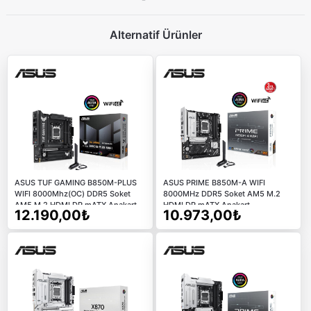
Alternatif Ürünler
ASUS TUF GAMING B850M-PLUS
ASUS PRIME B850M-A WIFI
WIFI 8000Mhz(OC) DDR5 Soket
8000MHz DDR5 Soket AM5 M.2
AM5 M.2 HDMI DP mATX Anakart
HDMI DP mATX Anakart
12.190,00₺
10.973,00₺