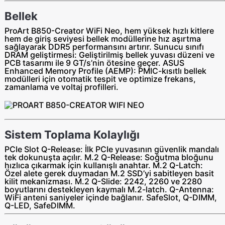
Bellek
ProArt B850-Creator WiFi Neo, hem yüksek hızlı kitlere
hem de giriş seviyesi bellek modüllerine hız aşırtma
sağlayarak DDR5 performansını artırır. Sunucu sınıfı
DRAM geliştirmesi: Geliştirilmiş bellek yuvası düzeni ve
PCB tasarımı ile 9 GT/s’nin ötesine geçer. ASUS
Enhanced Memory Profile (AEMP): PMIC-kısıtlı bellek
modülleri için otomatik tespit ve optimize frekans,
zamanlama ve voltaj profilleri.
Sistem Toplama Kolaylığı
PCIe Slot Q-Release: İlk PCIe yuvasının güvenlik mandalı
tek dokunuşta açılır. M.2 Q-Release: Soğutma bloğunu
hızlıca çıkarmak için kullanışlı anahtar. M.2 Q-Latch:
Özel alete gerek duymadan M.2 SSD’yi sabitleyen basit
kilit mekanizması. M.2 Q-Slide: 2242, 2260 ve 2280
boyutlarını destekleyen kaymalı M.2-latch. Q-Antenna:
WiFi anteni saniyeler içinde bağlanır. SafeSlot, Q-DIMM,
Q-LED, SafeDIMM.