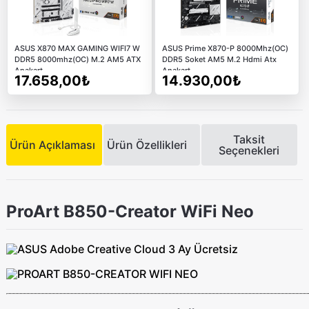
ASUS X870 MAX GAMING WIFI7 W
ASUS Prime X870-P 8000Mhz(OC)
DDR5 8000mhz(OC) M.2 AM5 ATX
DDR5 Soket AM5 M.2 Hdmi Atx
Anakart
Anakart
17.658,00₺
14.930,00₺
Taksit
Ürün Açıklaması
Ürün Özellikleri
Seçenekleri
ProArt B850-Creator WiFi Neo