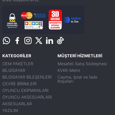
KATEGORİLER
MÜŞTERİ HİZMETLERİ
OEM PAKETLER
Mesafeli Satış Sözleşmesi
BİLGİSAYAR
KVKK Metni
BİLGİSAYAR BİLEŞENLERİ
Cayma, İptal ve İade
Koşulları
ÇEVRE BİRİMLERİ
OYUNCU EKİPMANLARI
OYUNCU AKSESUARLARI
AKSESUARLAR
YAZILIM