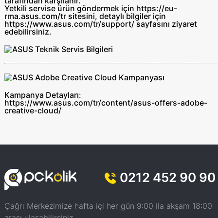
tarafından
karşılanır.
Yetkili servise ürün göndermek için https://eu-
rma.asus.com/tr sitesini, detaylı bilgiler için
https://www.asus.com/tr/support/ sayfasını ziyaret
edebilirsiniz.
Kampanya Detayları:
https://www.asus.com/tr/content/asus-offers-adobe-
creative-cloud/
0212 452 90 90
Çağrı Merkezimize hafta içi her gün 9:00 ila akşam 18:00
arası ulaşabilirsiniz.