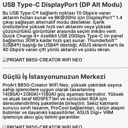
USB Type-C DisplayPort (DP Alt Modu)
Bu USB Type-C® bağlantı noktası 10 Gbps’e varan
aktarım hızları sunar ve 8K@30Hz için DisplayPort™ 1.4
çıkışı sağlayan alternatif modu destekler. İçerik
üreticilerine yüksek hızlı veri aktarımı veya yüksek
çözünürlüklü görüntüler arasında seçim imkânı verir.
Quick Charge 4+ özellikli USB 20Gbps Type-C ön panel
bağlantısı 30W’a kadar hızlı şarj sunar. Thunderbolt™
(USB4®) başlığı ile USB4® desteği; ASUS eklenti kartı ile
40 Gbps’e varan çift yönlü aktarım ve çoklu ekran.
Güçlü İş İstasyonunuzun Merkezi
ProArt B850-Creator WiFi Neo, yüksek çekirdek sayına
sahip işlemcilere uygun olarak tasarlanmış
14(80A)+2(80A)+1(80A) güç aşaması barındırır. Yüksek
ve alçak taraf MOSFET’leri ve sürücüleri 80A için
derecelendirilmiş paketlerde birleştirir. Sekiz katmanlı
sunucu sınıfı tasarım, ProCool bağlantıları, üstün alaşım
bobinler ve dayanıklı kapasitörler. ASUS Digi+ VRM
işlemciye akıcı güç iletimi garantiler.