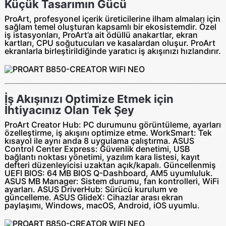
Küçük Tasarımın Gücü
ProArt, profesyonel içerik üreticilerine ilham almaları için
sağlam temel oluşturan kapsamlı bir ekosistemdir. Özel
iş istasyonları, ProArt’a ait ödüllü anakartlar, ekran
kartları, CPU soğutucuları ve kasalardan oluşur. ProArt
ekranlarla birleştirildiğinde yaratıcı iş akışınızı hızlandırır.
İş Akışınızı Optimize Etmek için
İhtiyacınız Olan Tek Şey
ProArt Creator Hub: PC durumunu görüntüleme, ayarları
özelleştirme, iş akışını optimize etme. WorkSmart: Tek
kısayol ile aynı anda 8 uygulama çalıştırma. ASUS
Control Center Express: Güvenlik denetimi, USB
bağlantı noktası yönetimi, yazılım kara listesi, kayıt
defteri düzenleyicisi uzaktan açık/kapalı. Güncellenmiş
UEFI BIOS: 64 MB BIOS Q-Dashboard, AM5 uyumluluk.
ASUS MB Manager: Sistem durumu, fan kontrolleri, WiFi
ayarları. ASUS DriverHub: Sürücü kurulum ve
güncelleme. ASUS GlideX: Cihazlar arası ekran
paylaşımı, Windows, macOS, Android, iOS uyumlu.