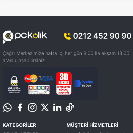
0212 452 90 90
Çağrı Merkezimize hafta içi her gün 9:00 ila akşam 18:00
arası ulaşabilirsiniz.
KATEGORİLER
MÜŞTERİ HİZMETLERİ