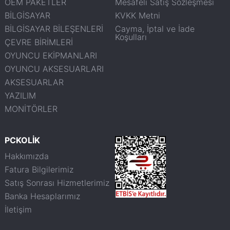
OEM PAKETLER
Mesafeli Satış Sözleşmesi
BİLGİSAYAR
KVKK Metni
BİLGİSAYAR BİLEŞENLERİ
Cayma, İptal ve İade
Koşulları
ÇEVRE BİRİMLERİ
OYUNCU EKİPMANLARI
OYUNCU AKSESUARLARI
AKSESUARLAR
YAZILIM
MONİTÖRLER
PCKOLİK
Hakkımızda
Fatura Bilgilerimiz
Satış Sonrası Hizmetlerimiz
Banka Hesaplarımız
İletişim