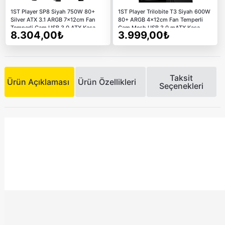
1ST Player SP8 Siyah 750W 80+
1ST Player Trilobite T3 Siyah 600W
Silver ATX 3.1 ARGB 7x12cm Fan
80+ ARGB 4x12cm Fan Temperli
Temperli Cam USB 3.0 ATX Kasa
Cam Mesh USB 3.0 mATX Kasa
8.304,00₺
3.999,00₺
Taksit
Ürün Açıklaması
Ürün Özellikleri
Seçenekleri