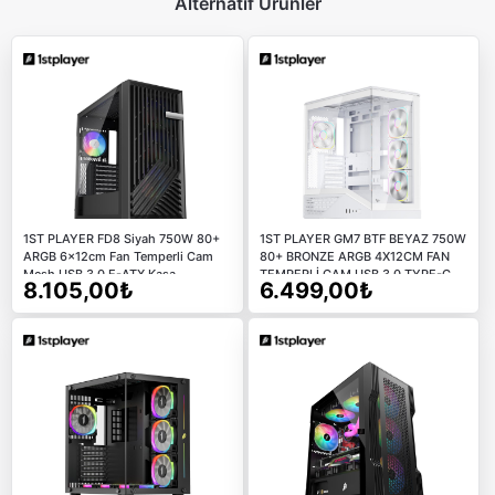
Alternatif Ürünler
1ST PLAYER FD8 Siyah 750W 80+
1ST PLAYER GM7 BTF BEYAZ 750W
ARGB 6x12cm Fan Temperli Cam
80+ BRONZE ARGB 4X12CM FAN
Mesh USB 3.0 E-ATX Kasa
TEMPERLİ CAM USB 3.0 TYPE-C
8.105,00₺
6.499,00₺
ATX KASA