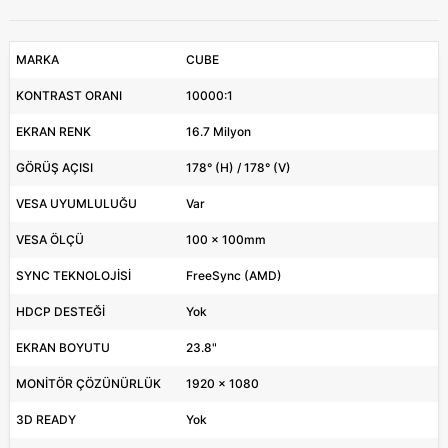
MARKA
CUBE
KONTRAST ORANI
10000:1
EKRAN RENK
16.7 Milyon
GÖRÜŞ AÇISI
178° (H) / 178° (V)
VESA UYUMLULUĞU
Var
VESA ÖLÇÜ
100 x 100mm
SYNC TEKNOLOJİSİ
FreeSync (AMD)
HDCP DESTEĞİ
Yok
EKRAN BOYUTU
23.8"
MONİTÖR ÇÖZÜNÜRLÜK
1920 x 1080
3D READY
Yok