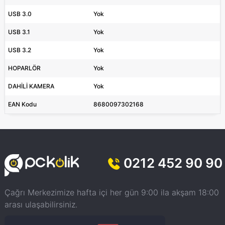
USB 3.0
Yok
USB 3.1
Yok
USB 3.2
Yok
HOPARLÖR
Yok
DAHİLİ KAMERA
Yok
EAN Kodu
8680097302168
0212 452 90 90
Çağrı Merkezimize hafta içi her gün 9:00 ila akşam 18:00
arası ulaşabilirsiniz.