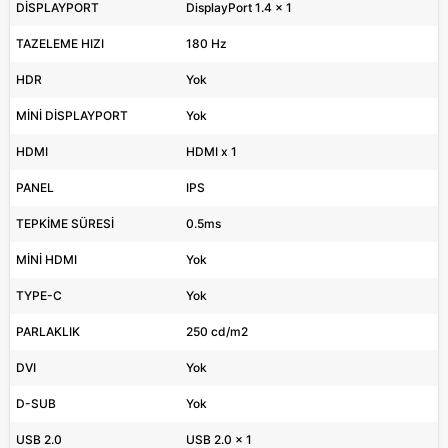
DİSPLAYPORT
DisplayPort 1.4 x 1
TAZELEME HIZI
180 Hz
HDR
Yok
MİNİ DİSPLAYPORT
Yok
HDMI
HDMI x 1
PANEL
IPS
TEPKİME SÜRESİ
0.5ms
MİNİ HDMI
Yok
TYPE-C
Yok
PARLAKLIK
250 cd/m2
DVI
Yok
D-SUB
Yok
USB 2.0
USB 2.0 x 1