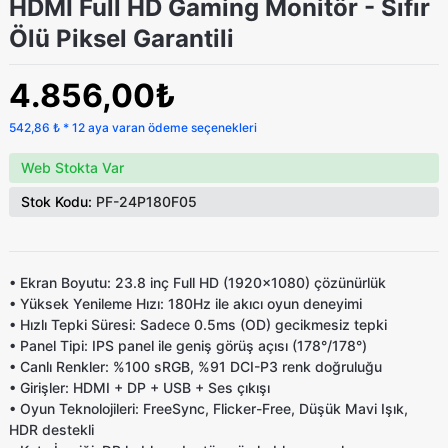
HDMI Full HD Gaming Monitör - Sıfır
Ölü Piksel Garantili
4.856,00₺
542,86 ₺ * 12 aya varan ödeme seçenekleri
Web Stokta Var
Stok Kodu:
PF-24P180F05
•
Ekran Boyutu:
23.8 inç Full HD (1920x1080) çözünürlük
•
Yüksek Yenileme Hızı:
180Hz ile akıcı oyun deneyimi
•
Hızlı Tepki Süresi:
Sadece 0.5ms (OD) gecikmesiz tepki
•
Panel Tipi:
IPS panel ile geniş görüş açısı (178°/178°)
•
Canlı Renkler:
%100 sRGB, %91 DCI-P3 renk doğruluğu
•
Girişler:
HDMI + DP + USB + Ses çıkışı
•
Oyun Teknolojileri:
FreeSync, Flicker-Free, Düşük Mavi Işık,
HDR destekli