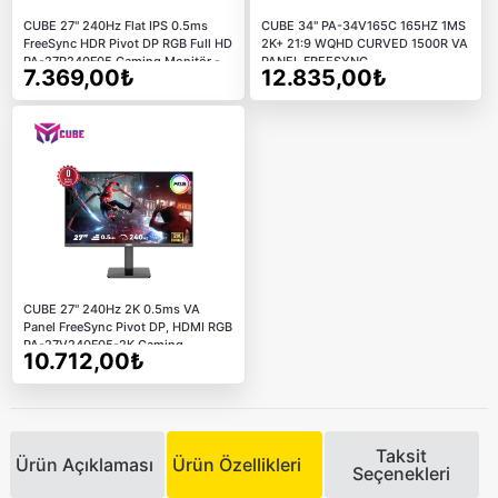
CUBE 27" 240Hz Flat IPS 0.5ms
CUBE 34" PA-34V165C 165HZ 1MS
FreeSync HDR Pivot DP RGB Full HD
2K+ 21:9 WQHD CURVED 1500R VA
PA-27P240F05 Gaming Monitör -
PANEL FREESYNC
7.369,00₺
12.835,00₺
Sıfır Ölü Piksel Garantili
DP+HDMI+TYPE-C Pivot Gaming
Monitör
CUBE 27" 240Hz 2K 0.5ms VA
Panel FreeSync Pivot DP, HDMI RGB
PA-27V240F05-2K Gaming
10.712,00₺
Monitör
Taksit
Ürün Açıklaması
Ürün Özellikleri
Seçenekleri