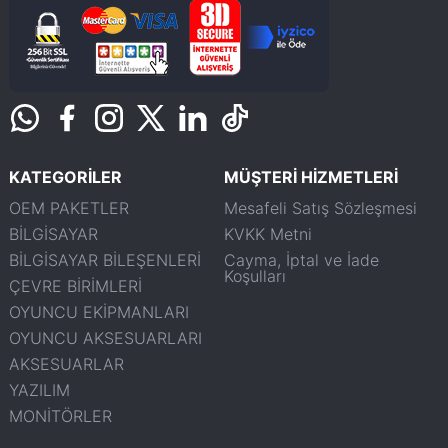
KATEGORİLER
MÜŞTERİ HİZMETLERİ
OEM PAKETLER
Mesafeli Satış Sözleşmesi
BİLGİSAYAR
KVKK Metni
BİLGİSAYAR BİLEŞENLERİ
Cayma, İptal ve İade
Koşulları
ÇEVRE BİRİMLERİ
OYUNCU EKİPMANLARI
OYUNCU AKSESUARLARI
AKSESUARLAR
YAZILIM
MONİTÖRLER